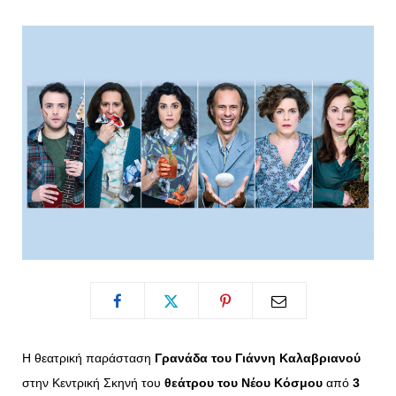
o
t
g
r
o
t
r
e
k
e
a
s
r
m
t
)
Η θεατρική παράσταση
Γρανάδα του Γιάννη Καλαβριανού
στην Κεντρική Σκηνή του
θεάτρου του Νέου Κόσμου
από
3