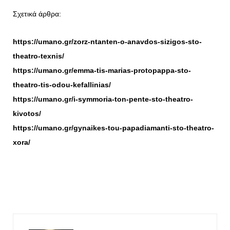
Σχετικά άρθρα:
https://umano.gr/zorz-ntanten-o-anavdos-sizigos-sto-
theatro-texnis/
https://umano.gr/emma-tis-marias-protopappa-sto-
theatro-tis-odou-kefallinias/
https://umano.gr/i-symmoria-ton-pente-sto-theatro-
kivotos/
https://umano.gr/gynaikes-tou-papadiamanti-sto-theatro-
xora/