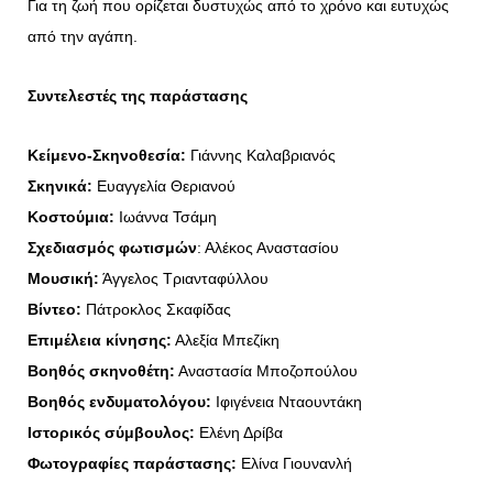
Για τη ζωή που ορίζεται δυστυχώς από το χρόνο και ευτυχώς
από την αγάπη.
Συντελεστές της παράστασης
Κείμενο-Σκηνοθεσία
:
Γιάννης Καλαβριανός
Σκηνικά:
Ευαγγελία Θεριανού
Κοστούμια:
Ιωάννα Τσάμη
Σχεδιασμός φωτισμών
: Αλέκος Αναστασίου
Μουσική:
Άγγελος Τριανταφύλλου
Βίντεο:
Πάτροκλος Σκαφίδας
Επιμέλεια κίνησης:
Αλεξία Μπεζίκη
Βοηθός σκηνοθέτη:
Αναστασία Μποζοπούλου
Βοηθός ενδυματολόγου:
Ιφιγένεια Νταουντάκη
Ιστορικός σύμβουλος:
Ελένη Δρίβα
Φωτογραφίες παράστασης:
Ελίνα Γιουνανλή