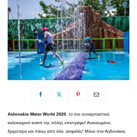
o
t
g
r
o
t
r
e
k
e
a
s
r
m
t
)
Aidonakia Water World 2020
, το πιο συναρπαστικό
καλοκαιρινό event της πόλης επιστρέφει! Ανανεωμένο,
δριμύτερο και πάνω από όλα, ασφαλές! Μόνο στα Αηδονάκια,