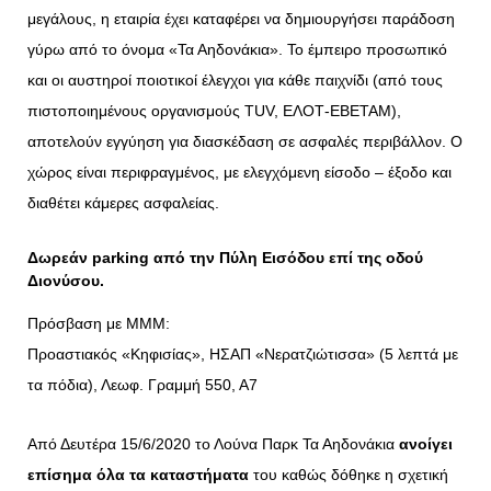
μεγάλους, η εταιρία έχει καταφέρει να δημιουργήσει παράδοση
γύρω από το όνομα «Τα Αηδονάκια». Το έμπειρο προσωπικό
και οι αυστηροί ποιοτικοί έλεγχοι για κάθε παιχνίδι (από τους
πιστοποιημένους οργανισμούς TUV, ΕΛΟΤ-ΕΒΕΤΑΜ),
αποτελούν εγγύηση για διασκέδαση σε ασφαλές περιβάλλον. Ο
χώρος είναι περιφραγμένος, με ελεγχόμενη είσοδο – έξοδο και
διαθέτει κάμερες ασφαλείας.
Δωρεάν parking από την Πύλη Εισόδου επί της οδού
Διονύσου.
Πρόσβαση με ΜΜΜ:
Προαστιακός «Κηφισίας», ΗΣΑΠ «Νερατζιώτισσα» (5 λεπτά με
τα πόδια), Λεωφ. Γραμμή 550, Α7
Από Δευτέρα 15/6/2020 το Λούνα Παρκ Τα Αηδονάκια
ανοίγει
επίσημα όλα τα καταστήματα
του καθώς δόθηκε η σχετική