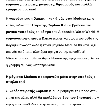
γοργόνες, πειρατές, μάγισσες, θησαυρούς και πολλά
κρυμμένα μυστικά!
Η
γοργόνα
μας η
Danae
, η
κακιά μάγισσα Μedusa
και ο
καλός ταξιδιώτης
Πειρατής Captain Kid
θα βρεθούν στο
μαγικό «υποβρύχιο» κόσμο
του
Aidonakia Water World
.
Η
γοργονοπριγκίπισσα Danae
πρέπει να σώσει τον βυθό της
παραμυθοχώρας αλλά η κακιά μάγισσα Medusa θα κάνει ό,τι
περνάει από τα… πλοκάμια της για να την εμποδίσει!
Μέσα στο παραμυθένιο
Aqua House
της πριγκίπισσας Danae
η γραμμή άμυνας καταστρώνεται!
Η μάγισσα Medusa παραμονεύει μέσα στην
υποβρύχια
σπηλιά
της!
Ο
καλός πειρατής Captain Kid
θα βοηθήσει τη Danae στην
επική της μάχη, αλλά θα προλάβει
να βρει τον θησαυρό
πριν
εκραγεί το υποθαλάσσιο ηφαίστειο;
Ένα πραγματικό