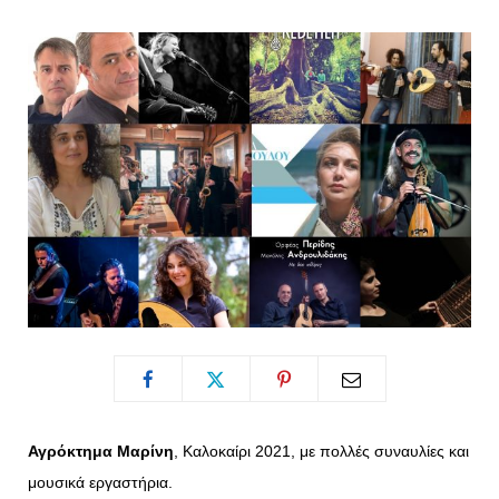
o
t
g
r
o
t
r
e
k
e
a
s
r
m
t
)
Αγρόκτημα Μαρίνη
, Καλοκαίρι 2021, με πολλές συναυλίες και
μουσικά εργαστήρια.