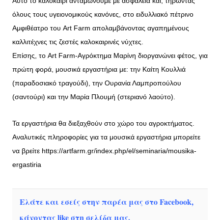
Αυτό το καλοκαίρι ανταμώνουμε με ασφάλεια και, τηρώντας
όλους τους υγειονομικούς κανόνες, στο ειδυλλιακό πέτρινο
Αμφιθέατρο του Art Farm απολαμβάνοντας αγαπημένους
καλλιτέχνες τις ζεστές καλοκαιρινές νύχτες.
Επίσης, το Art Farm-Αγρόκτημα Μαρίνη διοργανώνει φέτος, για
πρώτη φορά, μουσικά εργαστήρια με: την Καίτη Κουλλιά
(παραδοσιακό τραγούδι), την Ουρανία Λαμπροπούλου
(σαντούρι) και την Μαρία Πλουμή (στεριανό λαούτο).
Τα εργαστήρια θα διεξαχθούν στο χώρο του αγροκτήματος.
Αναλυτικές πληροφορίες για τα μουσικά εργαστήρια μπορείτε
να βρείτε https://artfarm.gr/index.php/el/seminaria/mousika-
ergastiria
Ελάτε και εσείς στην παρέα μας στο Facebook,
κάνοντας like στη σελίδα μας.