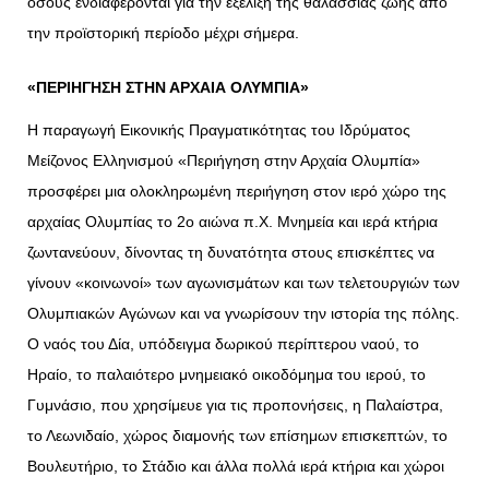
όσους ενδιαφέρονται για την εξέλιξη της θαλάσσιας ζωής από
την προϊστορική περίοδο μέχρι σήμερα.
«ΠΕΡΙΗΓΗΣΗ ΣΤΗΝ ΑΡΧΑΙΑ ΟΛΥΜΠΙΑ»
Η παραγωγή Εικονικής Πραγματικότητας του Ιδρύματος
Μείζονος Ελληνισμού «Περιήγηση στην Αρχαία Ολυμπία»
προσφέρει μια ολοκληρωμένη περιήγηση στον ιερό χώρο της
αρχαίας Ολυμπίας το 2ο αιώνα π.Χ. Μνημεία και ιερά κτήρια
ζωντανεύουν, δίνοντας τη δυνατότητα στους επισκέπτες να
γίνουν «κοινωνοί» των αγωνισμάτων και των τελετουργιών των
Ολυμπιακών Aγώνων και να γνωρίσουν την ιστορία της πόλης.
Ο ναός του Δία, υπόδειγμα δωρικού περίπτερου ναού, το
Ηραίο, το παλαιότερο μνημειακό οικοδόμημα του ιερού, το
Γυμνάσιο, που χρησίμευε για τις προπονήσεις, η Παλαίστρα,
το Λεωνιδαίο, χώρος διαμονής των επίσημων επισκεπτών, το
Βουλευτήριο, το Στάδιο και άλλα πολλά ιερά κτήρια και χώροι