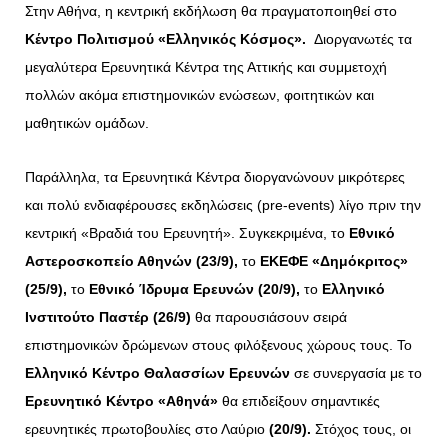
Στην Αθήνα, η κεντρική εκδήλωση θα πραγματοποιηθεί στο
Κέντρο Πολιτισμού «Ελληνικός Κόσμος».
Διοργανωτές τα
μεγαλύτερα Ερευνητικά Κέντρα της Αττικής και συμμετοχή
πολλών ακόμα επιστημονικών ενώσεων, φοιτητικών και
μαθητικών ομάδων.
Παράλληλα, τα Ερευνητικά Κέντρα διοργανώνουν μικρότερες
και πολύ ενδιαφέρουσες εκδηλώσεις (pre-events) λίγο πριν την
κεντρική «Βραδιά του Ερευνητή». Συγκεκριμένα, το
Εθνικό
Αστεροσκοπείο Αθηνών (23/9),
το
ΕΚΕΦΕ «Δημόκριτος»
(25/9),
το
Εθνικό Ίδρυμα Ερευνών (20/9),
το
Ελληνικό
Ινστιτούτο Παστέρ (26/9)
θα παρουσιάσουν σειρά
επιστημονικών δρώμενων στους φιλόξενους χώρους τους. Το
Ελληνικό Κέντρο Θαλασσίων Ερευνών
σε συνεργασία με το
Ερευνητικό Κέντρο «Αθηνά»
θα επιδείξουν σημαντικές
ερευνητικές πρωτοβουλίες στο Λαύριο
(20/9).
Στόχος τους, οι