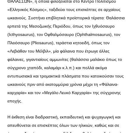
ΘΑΛΑΣΣΩΝ», η οποία φιλοξενείται στο Κέντρο Πολιτισμού
«Ελληνικός Κόσμος», ταξιδεύει τους επισκέπτες σε αρχαίους
ωκεανούς. Συστήνει επιβλητικά προϊστορικά τέρατα: Θαλάσσια
ερπετά της Μεσοζωικής Περιόδου, όπως τον Ιχθυόσαυρο
(Icthyosaurus), τον Οφθαλμόσαυρο (Ophthalmosaurus), τον
Πλειόσαυρο (Pliosaurus), τεράστια κητοειδή, όπως τον
«Λεβιάθαν του Μέλβιλ», μία φάλαινα που έτρωγε άλλες
φάλαινες, γιγαντιαίους αμμωνίτες (θαλάσσιο μαλάκιο όπως το
σύγχρονο χταπόδι, καλαμάρι κ.λ.π.) και πολλά ακόμα
εντυπωσιακά και τρομακτικά πλάσματα που κατοικούσαν τους
ωκεανούς πριν από εκατομμύρια χρόνια μέχρι τη «Φάλαινα-
καρχαρία» και τον «Μεγάλο Λευκό Καρχαρία» της σύγχρονης
εποχής.
Η έκθεση είναι διαδραστική, εκπαιδευτική και ψυχαγωγική και
απευθύνεται σε επισκέπτες όλων των ηλικιών, καθώς και σε