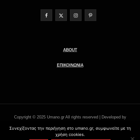
F
X
I
P
a
(
n
i
c
T
s
n
e
w
t
t
ABOUT
b
i
a
e
ΕΠΙΚΟΙΝΩΝΙΑ
o
t
g
r
o
t
r
e
k
e
a
s
r
m
t
Copyright © 2025 Umano.gr All rights reserved | Developed by
)
Literati.gr -
'Οροι χρήσης
Συνεχίζοντας την περιήγηση στο umano.gr, συμφωνείτε με τη
χρήση cookies.