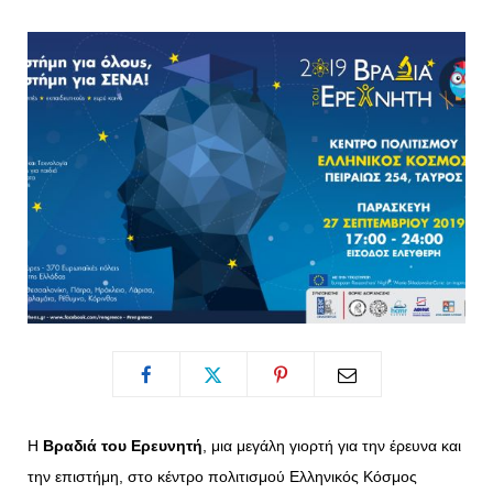
o
t
g
r
o
t
r
e
k
e
a
s
r
m
t
)
Η
Βραδιά του Ερευνητή
, μια μεγάλη γιορτή για την έρευνα και
την επιστήμη, στο κέντρο πολιτισμού Ελληνικός Κόσμος