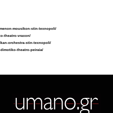
rimenon-mousikon-stin-texnopoli/
to-theatro-vraxon/
lkan-orchestra-stin-texnopoli/
-dimotiko-theatro-peiraia/