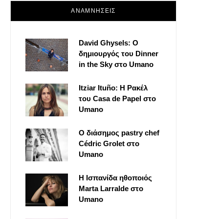
ΑΝΑΜΝΗΣΕΙΣ
David Ghysels: Ο
δημιουργός του Dinner
in the Sky στο Umano
Itziar Ituño: Η Ρακέλ
του Casa de Papel στο
Umano
Ο διάσημος pastry chef
Cédric Grolet στο
Umano
Η Ισπανίδα ηθοποιός
Marta Larralde στο
Umano