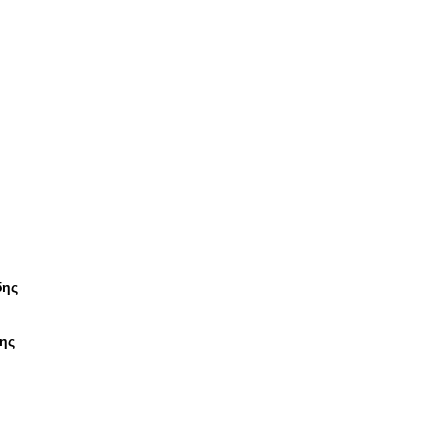
δης
ης