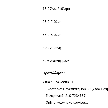
15 € Άνω διάζωμα
25 € Γ’ ζώνη
35 € Β΄ζώνη
40 € Α΄ζώνη
45 € Διακεκριμένη
Προπώληση:
TICKET SERVICES
– Εκδοτήριο: Πανεπιστημίου 39 (Στοά Πεσ
– Τηλεφωνικά: 210 7234567
– Online:
www.ticketservices.gr