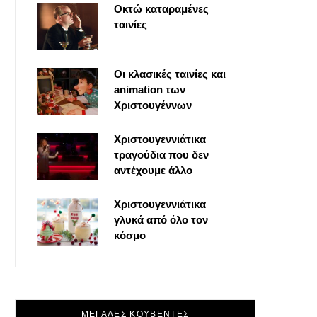
Οκτώ καταραμένες
o
t
g
r
ταινίες
o
t
r
e
Οι κλασικές ταινίες και
k
e
a
s
animation των
Χριστουγέννων
r
m
t
Χριστουγεννιάτικα
τραγούδια που δεν
)
αντέχουμε άλλο
Χριστουγεννιάτικα
γλυκά από όλο τον
κόσμο
ΜΕΓΑΛΕΣ ΚΟΥΒΕΝΤΕΣ