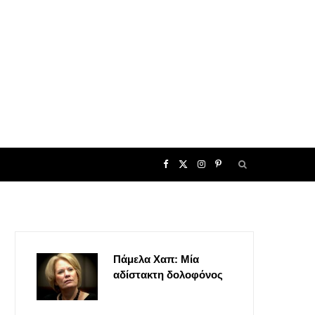
F
X
I
P
a
(
n
i
c
T
s
n
Πάμελα Χαπ: Μία
e
w
t
t
αδίστακτη δολοφόνος
b
i
a
e