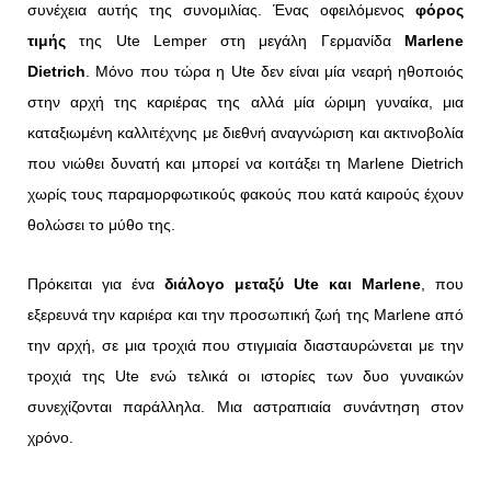
συνέχεια αυτής της συνομιλίας. Ένας οφειλόμενος
φόρος
τιμής
της Ute Lemper στη μεγάλη Γερμανίδα
Marlene
Dietrich
. Μόνο που τώρα η Ute δεν είναι μία νεαρή ηθοποιός
στην αρχή της καριέρας της αλλά μία ώριμη γυναίκα, μια
καταξιωμένη καλλιτέχνης με διεθνή αναγνώριση και ακτινοβολία
που νιώθει δυνατή και μπορεί να κοιτάξει τη Marlene Dietrich
χωρίς τους παραμορφωτικούς φακούς που κατά καιρούς έχουν
θολώσει το μύθο της.
Πρόκειται για ένα
διάλογο μεταξύ Ute και Marlene
, που
εξερευνά την καριέρα και την προσωπική ζωή της Marlene από
την αρχή, σε μια τροχιά που στιγμιαία διασταυρώνεται με την
τροχιά της Ute ενώ τελικά οι ιστορίες των δυο γυναικών
συνεχίζονται παράλληλα. Μια αστραπιαία συνάντηση στον
χρόνο.