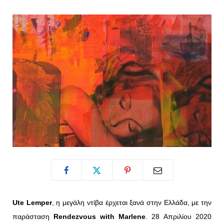
o
t
g
r
o
t
r
e
k
e
a
s
r
m
t
)
Ute Lemper
, η μεγάλη ντίβα έρχεται ξανά στην Ελλάδα, με την
παράσταση
Rendezvous with Marlene
. 28 Απριλίου 2020