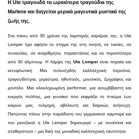
Η Ute
τραγουδά τα ωραιότερα τραγούδια
της
Marlene και
διηγείται μερικά μαγευτικά μυστικά
της
ζωής της.
Στα πάνω από 30 χρόνια της λαμπερής καριέρας της, η Ute
Lemper έχει αφήσει το στίγμα της στη σκηνή, σε ταινίες, σε
συναυλίες, σε αναρίθμητες παραστάσεις και σε περισσότερα
από 30 άλμπουμ.
Η λάμψη της
Ute Lemper
είναι πηγαία και
εκτυφλωτική. Μια πολυσχιδής καλλιτεχνική περσόνα,
τραγουδίστρια, χορεύτρια, ηθοποιός, μουσικός, ζωγράφος και
μοντέλο. Μια ολοκληρωμένη performer, μια ασυμβίβαστη και
ενεργός πολίτης, μια γυναίκα που εκφράζει το πνεύμα των
καιρών μας, τολμηρή, αβόλευτη και διαρκώς ανήσυχη.
Πατώντας πάνω στην παράδοση του γερμανικού καμπαρέ και
του μιούζικαλ η Ute Lemper δημιουργεί – με συνέπεια και
σταθερότητα – μια δική της μοναδική καλλιτεχνική ταυτότητα.