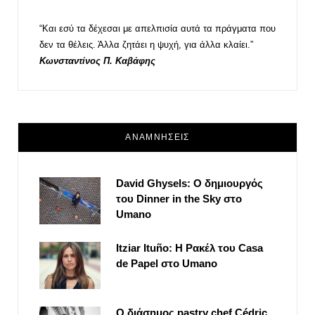
“Και εσύ τα δέχεσαι με απελπισία αυτά τα πράγματα που
δεν τα θέλεις. Άλλα ζητάει η ψυχή, για άλλα κλαίει.”
Κωνσταντίνος Π. Καβάφης
ΑΝΑΜΝΗΣΕΙΣ
David Ghysels: Ο δημιουργός
του Dinner in the Sky στο
Umano
Itziar Ituño: Η Ρακέλ του Casa
de Papel στο Umano
Ο διάσημος pastry chef Cédric