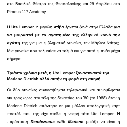
στο Βασιλικό Θέατρο της Θεσσαλονίκης και 29 Απριλίου στο
Piraeus 117 Academy.
Η
Ute Lemper,
η μεγάλη
ντίβα
έρχεται ξανά στην Ελλάδα
για
να μοιραστεί με το αγαπημένο της ελληνικό κοινό την
αγάπη
της για μια εμβληματική γυναίκα, την Μάρλεν Ντίτριχ.
Μια γυναίκα που τολμούσε να τολμά και για αυτό εμπνέει μέχρι
σήμερα.
Τριάντα χρόνια μετά,
η Ute Lemper ξανασυναντά την
Marlene Dietrich
αλλά αυτήν τη φορά στη σκηνή.
Οι δύο γυναίκες συναντήθηκαν τηλεφωνικά και συνομίλησαν
για τρεις ώρες στα τέλη της δεκαετίας του ’80 (το 1988) όταν η
Marlene Dietrich απάντησε σε μια μάλλον απολογητική καρτ
ποστάλ που της είχε στείλει η νεαρή τότε Ute Lemper.
Η
παράσταση
Rendezvous with Marlene
μοιάζει να είναι η