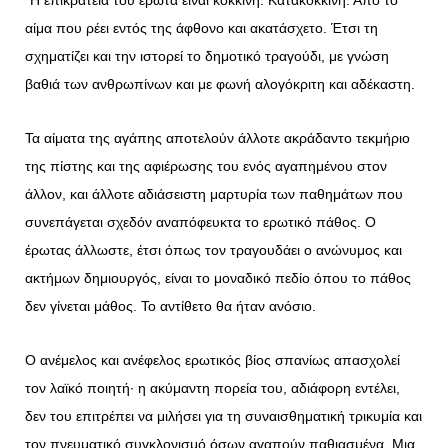
“Η επικράτεια του έρωτα είναι κόκκινη. Κατακόκκινη. Από το
αίμα που ρέει εντός της άφθονο και ακατάσχετο. Έτσι τη
σχηματίζει και την ιστορεί το δημοτικό τραγούδι, με γνώση
βαθιά των ανθρωπίνων και με φωνή αλογόκριτη και αδέκαστη.
Τα αίματα της αγάπης αποτελούν άλλοτε ακράδαντο τεκμήριο
της πίστης και της αφιέρωσης του ενός αγαπημένου στον
άλλον, και άλλοτε αδιάσειστη μαρτυρία των παθημάτων που
συνεπάγεται σχεδόν αναπόφευκτα το ερωτικό πάθος. Ο
έρωτας άλλωστε, έτσι όπως τον τραγουδάει ο ανώνυμος και
ακτήμων δημιουργός, είναι το μοναδικό πεδίο όπου το πάθος
δεν γίνεται μάθος. Το αντίθετο θα ήταν ανόσιο.
Ο ανέμελος και ανέφελος ερωτικός βίος σπανίως απασχολεί
τον λαϊκό ποιητή· η ακύμαντη πορεία του, αδιάφορη εντέλει,
δεν του επιτρέπει να μιλήσει για τη συναισθηματική τρικυμία και
τον πνευματικό συγκλονισμό όσων αγαπούν παθιασμένα. Μια