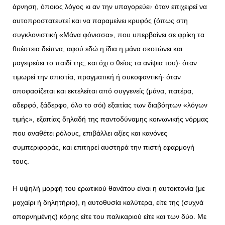
άρνηση, όποιος λόγος κι αν την υπαγορεύει· όταν επιχειρεί να
αυτοπροστατευτεί και να παραμείνει κρυφός (όπως στη
συγκλονιστική «Μάνα φόνισσα», που υπερβαίνει σε φρίκη τα
θυέστεια δείπνα, αφού εδώ η ίδια η μάνα σκοτώνει και
μαγειρεύει το παιδί της, και όχι ο θείος τα ανίψια του)· όταν
τιμωρεί την απιστία, πραγματική ή συκοφαντική· όταν
αποφασίζεται και εκτελείται από συγγενείς (μάνα, πατέρα,
αδερφό, ξάδερφο, όλο το σόι) εξαιτίας των διαβόητων «λόγων
τιμής», εξαιτίας δηλαδή της παντοδύναμης κοινωνικής νόρμας
που αναθέτει ρόλους, επιβάλλει αξίες και κανόνες
συμπεριφοράς, και επιτηρεί αυστηρά την πιστή εφαρμογή
τους.
Η υψηλή μορφή του ερωτικού θανάτου είναι η αυτοκτονία (με
μαχαίρι ή δηλητήριο), η αυτοθυσία καλύτερα, είτε της (συχνά
απαρνημένης) κόρης είτε του παλικαριού είτε και των δύο. Με