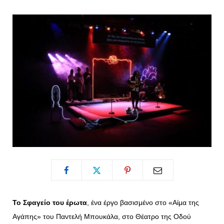
o
t
g
r
o
t
r
e
k
e
a
s
r
m
t
)
Το Σφαγείο του έρωτα
, ένα έργο βασισμένο στο «Αίμα της
Αγάπης» του Παντελή Μπουκάλα, στο Θέατρο της Οδού