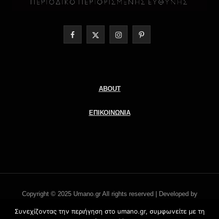
F
X
I
P
a
(
n
i
c
T
s
n
e
w
t
t
ABOUT
b
i
a
e
ΕΠΙΚΟΙΝΩΝΙΑ
o
t
g
r
o
t
r
e
k
e
a
s
r
m
t
Copyright © 2025 Umano.gr All rights reserved | Developed by
)
Literati.gr -
'Οροι χρήσης
Συνεχίζοντας την περιήγηση στο umano.gr, συμφωνείτε με τη