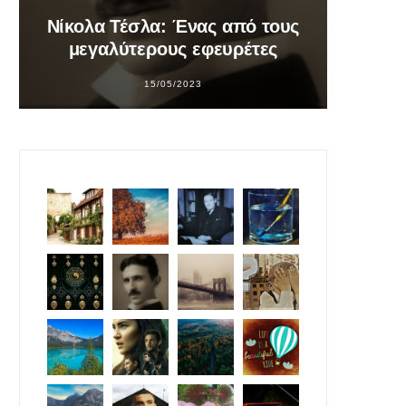
Νίκολα Τέσλα: Ένας από τους
Σο
μεγαλύτερους εφευρέτες
υπ
15/05/2023