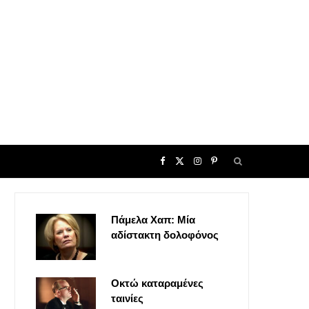
F
X
I
P
a
(
n
i
Πάμελα Χαπ: Μία
c
T
s
n
αδίστακτη δολοφόνος
e
w
t
t
Οκτώ καταραμένες
b
i
a
e
ταινίες