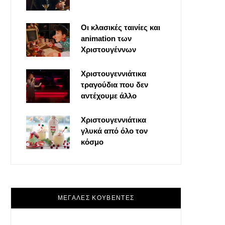
o
t
g
r
Οι κλασικές ταινίες και
o
t
r
e
animation των
Χριστουγέννων
k
e
a
s
Χριστουγεννιάτικα
τραγούδια που δεν
r
m
t
αντέχουμε άλλο
)
Χριστουγεννιάτικα
γλυκά από όλο τον
κόσμο
ΜΕΓΑΛΕΣ ΚΟΥΒΕΝΤΕΣ