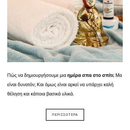
o
t
g
r
o
t
r
e
k
e
a
s
r
m
t
)
Πώς να δημιουργήσουμε μια
ημέρα σπα στο σπίτι
; Μα
είναι δυνατόν; Και όμως είναι αρκεί να υπάρχει καλή
θέληση και κάποια βασικά υλικά.
ΠΕΡΙΣΣΟΤΕΡΑ