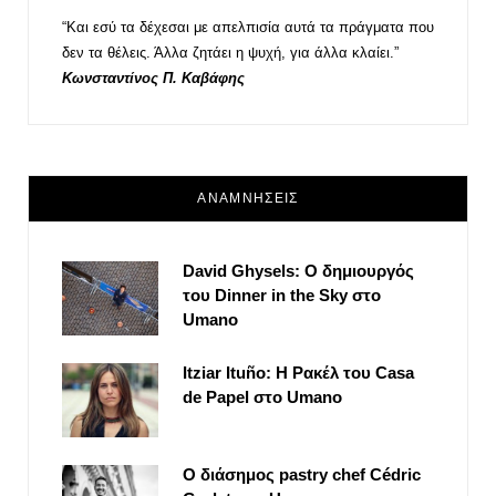
“Και εσύ τα δέχεσαι με απελπισία αυτά τα πράγματα που
δεν τα θέλεις. Άλλα ζητάει η ψυχή, για άλλα κλαίει.”
Κωνσταντίνος Π. Καβάφης
ΑΝΑΜΝΗΣΕΙΣ
David Ghysels: Ο δημιουργός
του Dinner in the Sky στο
Umano
Itziar Ituño: Η Ρακέλ του Casa
de Papel στο Umano
Ο διάσημος pastry chef Cédric