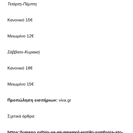
Τετάρτη-Πέμπτη
Κανονικό 15€
Μειωμένο 12€
Σάββατο-Κυριακή
Κανονικό 18€
Μειωμένο 15€
Προπώληση εισιτήριων:
viva.gr
Σχετικά άρθρα:
https://umano.gr/trio-se-mi-mpemol-erotiki-symfonia-sto-