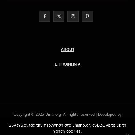
F
X
I
P
a
(
n
i
c
T
s
n
e
w
t
t
ABOUT
b
i
a
e
ΕΠΙΚΟΙΝΩΝΙΑ
o
t
g
r
o
t
r
e
k
e
a
s
r
m
t
Copyright © 2025 Umano.gr All rights reserved | Developed by
)
Literati.gr -
'Οροι χρήσης
Συνεχίζοντας την περιήγηση στο umano.gr, συμφωνείτε με τη
χρήση cookies.