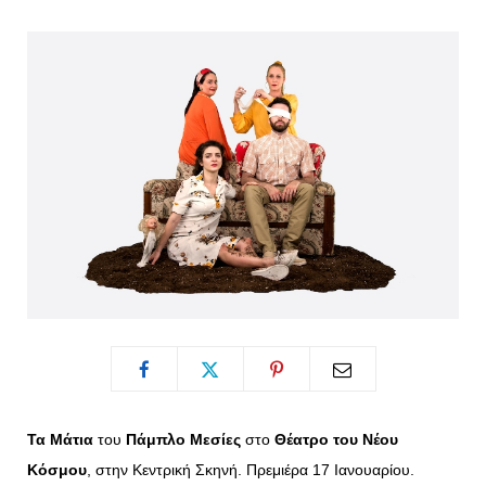
o
t
g
r
o
t
r
e
k
e
a
s
r
m
t
)
Τα Μάτια
του
Πάμπλο Μεσίες
στο
Θέατρο του Νέου
Κόσμου
, στην Κεντρική Σκηνή. Πρεμιέρα 17 Ιανουαρίου.