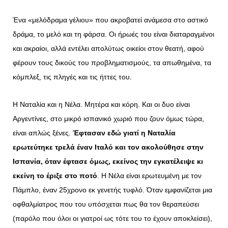
Ένα «μελόδραμα γέλιου» που ακροβατεί ανάμεσα στο αστικό
δράμα, το μελό και τη φάρσα. Οι ήρωές του είναι διαταραγμένοι
και ακραίοι, αλλά εντέλει απολύτως οικείοι στον θεατή, αφού
φέρουν τους δικούς του προβληματισμούς, τα απωθημένα, τα
κόμπλεξ, τις πληγές και τις ήττες του.
Η Ναταλία και η Νέλα. Μητέρα και κόρη. Και οι δυο είναι
Αργεντίνες, στο μικρό ισπανικό χωριό που ζουν όμως τώρα,
είναι απλώς ξένες.
Έφτασαν εδώ γιατί η Ναταλία
ερωτεύτηκε τρελά έναν Ιταλό και τον ακολούθησε στην
Ισπανία, όταν έφτασε όμως, εκείνος την εγκατέλειψε κι
εκείνη το έριξε στο ποτό
. Η Νέλα είναι ερωτευμένη με τον
Πάμπλο, έναν 25χρονο εκ γενετής τυφλό. Όταν εμφανίζεται μια
οφθαλμίατρος που του υπόσχεται πως θα τον θεραπεύσει
(παρόλο που όλοι οι γιατροί ως τότε του το έχουν αποκλείσει),