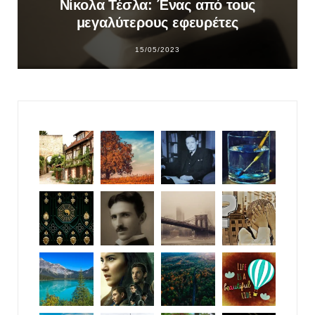
Νίκολα Τέσλα: Ένας από τους
μεγαλύτερους εφευρέτες
15/05/2023