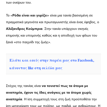
των ονείρων του.
Το «
Ρόδα είναι και γυρίζει
» είναι μια ταινία βασισμένη σε
πραγματικά γεγονότα και πρωταγωνιστής είναι ένας έφηβος, ο
Αλέξανδρος Κούμπρια
. Στην ταινία υπάρχουν σκηνές
επιμονής και υπομονής καθώς και η αποδοχή των φίλων του
ξανά «στο παιχνίδι της ζωής».
Ελάτε και εσείς στην παρέα μας στο Facebook,
κάνοντας like στη σελίδα μας
Στόχος της ταινίας είναι
να τονιστεί πως τα άτομα με
αναπηρία, έχουν τις ίδιες ανάγκες με τα άτομα χωρίς
αναπηρία
. Η ίση συμμετοχή τους στη ζωή προϋποθέτει την
ίση μεταχείριση τους ως πολίτες, ως παιδιά, ως ανθρώπους. Η