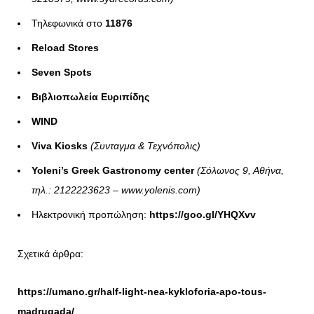
Τηλεφωνικά στο
11876
Reload Stores
Seven Spots
Βιβλιοπωλεία Ευριπίδης
WIND
Viva Kiosks
(Συνταγμα & Τεχνόπολις)
Yoleni’s Greek Gastronomy center
(
Σόλωνος
9, Αθήνα
,
τηλ
.: 2122223623 – www.yolenis.com
)
Ηλεκτρονική προπώληση:
https://goo.gl/YHQXvv
Σχετικά άρθρα:
https://umano.gr/half-light-nea-kykloforia-apo-tous-
madrugada/