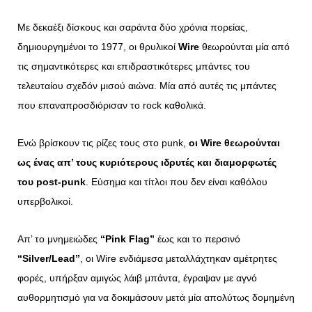
Με δεκαέξι δίσκους και σαράντα δύο χρόνια πορείας,
δημιουργημένοι το 1977, οι θρυλικοί
Wire
θεωρούνται μία από
τις σημαντικότερες και επιδραστικότερες μπάντες του
τελευταίου σχεδόν μισού αιώνα. Μία από αυτές τις μπάντες
που επαναπροσδιόρισαν το rock καθολικά.
Ενώ βρίσκουν τις ρίζες τους στο punk,
οι Wire θεωρούνται
ως ένας απ’ τους κυριότερους ιδρυτές και διαμορφωτές
του post-punk
. Εύσημα και τίτλοι που δεν είναι καθόλου
υπερβολικοί.
Απ’ το μνημειώδες
“Pink Flag”
έως και το περσινό
“Silver/Lead”
, οι Wire ενδιάμεσα μεταλλάχτηκαν αμέτρητες
φορές, υπήρξαν αμιγώς λάιβ μπάντα, έγραψαν με αγνό
αυθορμητισμό για να δοκιμάσουν μετά μία απολύτως δομημένη