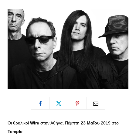
o
t
g
r
o
t
r
e
k
e
a
s
r
m
t
)
Οι θρυλικοί
Wire
στην Αθήνα, Πέμπτη
23 Μαΐου
2019 στο
Temple
.