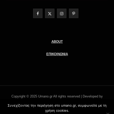
F
X
I
P
a
(
n
i
c
T
s
n
e
w
t
t
ABOUT
b
i
a
e
ΕΠΙΚΟΙΝΩΝΙΑ
o
t
g
r
o
t
r
e
k
e
a
s
r
m
t
Copyright © 2025 Umano.gr All rights reserved | Developed by
)
Literati.gr -
'Οροι χρήσης
Συνεχίζοντας την περιήγηση στο umano.gr, συμφωνείτε με τη
χρήση cookies.