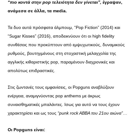
“
πιο κοντά στην pop τελειότητα δεν γίνεται”,
έγραψαν,
ανάμεσα σε άλλα, τα media.
Τα δυο αυτά πρόσφατα άλμπουμ, “Pop Fiction” (2014) και
“Sugar Kisses” (2016),
αποδεικνύουν ότι οι high fidelity
συνθέσεις που προκύπτουν από εμψυχωτικούς,
δυναμικούς
ρυθμούς, βουτηγμένους στη στοχαστική μελαγχολία της
αγγλικής κιθαριστικής pop, παραμένουν διαχρονικές και
απολύτως επιδραστικές.
Στις ζωντανές τους εμφανίσεις, οι Popguns αναβλύζουν
ενέργεια, αναμιγνύοντας pop anthems με άκρως
συναισθηματικές μπαλάντες. Ισως για αυτό να τους έχουν
χαρακτηρίσει και ως τους
“punk rock ABBA του 21ου αιώνα”
…
Οι
Popguns
είναι
: