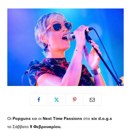
o
t
g
r
o
t
r
e
k
e
a
s
r
m
t
)
Οι
Popguns
και οι
Next Time Passions
στο
six d.o.g.s
το Σάββατο
9 Φεβρουαρίου.