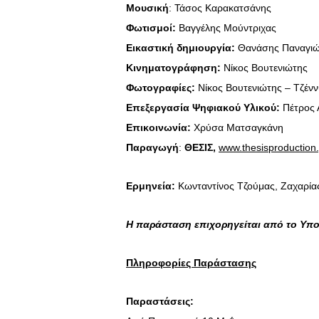
Μουσική
: Τάσος Καρακατσάνης
Φωτισμοί:
Βαγγέλης Μούντριχας
Εικαστική δημιουργία:
Θανάσης Παναγι
Κινηματογράφηση:
Νίκος Βουτενιώτης
Φωτογραφίες:
Νίκος Βουτενιώτης – Τζέν
Επεξεργασία Ψηφιακού Υλικού:
Πέτρος 
Επικοινωνία:
Χρύσα Ματσαγκάνη
Παραγωγή
:
ΘΕΣΙΣ,
www.thesisproduction.
Ερμηνεία:
Κωνταντίνος Τζούμας, Ζαχαρία
Η παράσταση επιχορηγείται από το Υπο
Πληροφορίες Παράστασης
Παραστάσεις: