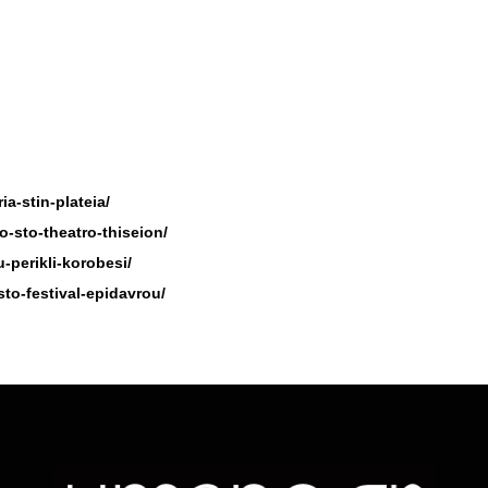
ia-stin-plateia/
o-sto-theatro-thiseion/
-perikli-korobesi/
to-festival-epidavrou/