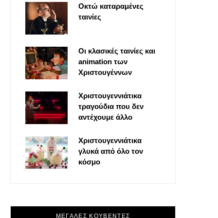
Οκτώ καταραμένες
o
t
g
r
ταινίες
o
t
r
e
Οι κλασικές ταινίες και
k
e
a
s
animation των
Χριστουγέννων
r
m
t
Χριστουγεννιάτικα
τραγούδια που δεν
)
αντέχουμε άλλο
Χριστουγεννιάτικα
γλυκά από όλο τον
κόσμο
ΜΕΓΑΛΕΣ ΚΟΥΒΕΝΤΕΣ