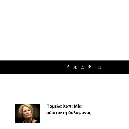
F
X
I
P
a
(
n
i
c
T
s
n
Πάμελα Χαπ: Μία
e
w
t
t
αδίστακτη δολοφόνος
b
i
a
e