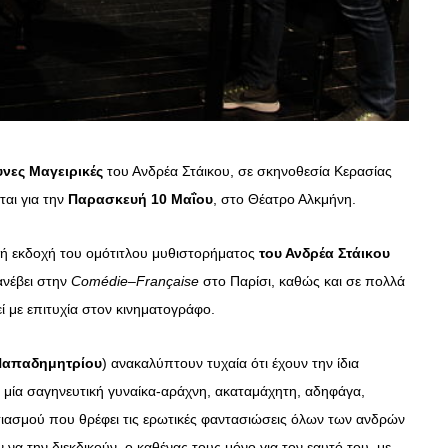
υνες Μαγειρικές
του Ανδρέα Στάικου, σε σκηνοθεσία Κερασίας
ται για την
Παρασκευή 10 Μαΐου
, στο Θέατρο Αλκμήνη.
ική εκδοχή του ομότιτλου μυθιστορήματος
του Ανδρέα Στάικου
ανέβει στην
Com
é
die
–
Fran
ç
aise
στο Παρίσι, καθώς και σε πολλά
ί με επιτυχία στον κινηματογράφο.
 Παπαδημητρίου
) ανακαλύπτουν τυχαία ότι έχουν την ίδια
, μία σαγηνευτική γυναίκα-αράχνη, ακαταμάχητη, αδηφάγα,
ιασμού που θρέφει τις ερωτικές φαντασιώσεις όλων των ανδρών
να την διεκδικούν, ο καθένας τους μόνο για τον εαυτό του, με