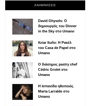
ΑΝΑΜΝΗΣΕΙΣ
David Ghysels: Ο
δημιουργός του Dinner
in the Sky στο Umano
Itziar Ituño: Η Ρακέλ
του Casa de Papel στο
Umano
Ο διάσημος pastry chef
Cédric Grolet στο
Umano
Η Ισπανίδα ηθοποιός
Marta Larralde στο
Umano