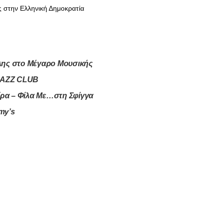
ς στην Ελληνική Δημοκρατία
ύλης στο Μέγαρο Μουσικής
 JAZZ CLUB
ίρα – Φίλα Με…στη Σφίγγα
my’s