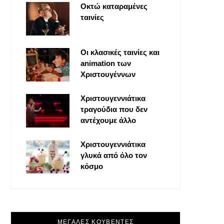
Οκτώ καταραμένες
o
t
g
r
ταινίες
o
t
r
e
Οι κλασικές ταινίες και
k
e
a
s
animation των
Χριστουγέννων
r
m
t
Χριστουγεννιάτικα
τραγούδια που δεν
)
αντέχουμε άλλο
Χριστουγεννιάτικα
γλυκά από όλο τον
κόσμο
ΜΕΓΑΛΕΣ ΚΟΥΒΕΝΤΕΣ