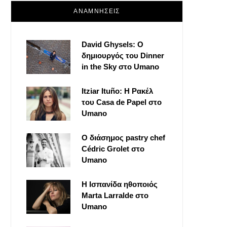
ΑΝΑΜΝΗΣΕΙΣ
David Ghysels: Ο
δημιουργός του Dinner
in the Sky στο Umano
Itziar Ituño: Η Ρακέλ
του Casa de Papel στο
Umano
Ο διάσημος pastry chef
Cédric Grolet στο
Umano
Η Ισπανίδα ηθοποιός
Marta Larralde στο
Umano