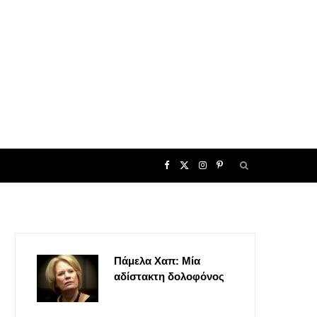
F
X
I
P
a
(
n
i
c
T
s
n
Πάμελα Χαπ: Μία
e
w
t
t
αδίστακτη δολοφόνος
b
i
a
e