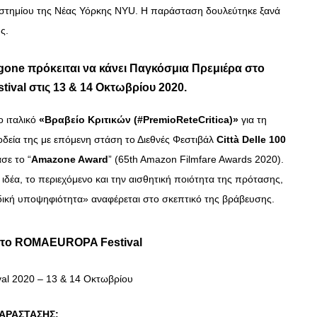
ιστημίου της Νέας Υόρκης NYU. Η παράσταση δουλεύτηκε ξανά
ς.
igone πρόκειται να κάνει Παγκόσμια Πρεμιέρα στο
val στις 13 & 14 Οκτωβρίου 2020.
ο ιταλικό
«Βραβείο Κριτικών (#PremioReteCritica)»
για τη
ριοδεία της με επόμενη στάση το Διεθνές Φεστιβάλ
Città Delle 100
σε το “
Amazone Award
” (65th Amazon Filmfare Awards 2020).
ιδέα, το περιεχόμενο και την αισθητική ποιότητα της πρότασης,
ική υποψηφιότητα» αναφέρεται στο σκεπτικό της βράβευσης.
στο ROMAEUROPA Festival
l 2020 – 13 & 14 Οκτωβρίου
ΠΑΡΑΣΤΑΣΗΣ: