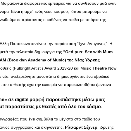
οιράζονται διαφορετικές εμπειρίες για να συνθέσουν μαζί έναν
μήνυμα Είναι η αρχή ενός νέου κόσμου, όπου μπορούμε να
ωθούμε επιτρέποντας ο καθένας να παίξει με τα όρια της
ς Έλλη Παπακωνσταντίνου την παράσταση “Ίχνη Αντιγόνης”. Η
τά την τελευταία δημιουργία της
“Oedipus: Sex with Mum
AM (Brooklyn Academy of Music)
της
Νέας Υόρκης
θέτις (Fulbright Artist’s Award 2019-20 και Music Theatre Now
ε νέα, ανεξερεύνητα μονοπάτια δημιουργώντας ένα υβριδικό
 που ο θεατής έχει την ευκαιρία να παρακολουθήσει ζωντανά.
one» σε digital μορφή παρουσιάστηκε μέσω μιας
ut
παραστάσεις με θεατές από όλο τον κόσμο.
γγραφέας που έχει συμβάλει τα μέγιστα στο πεδίο του
ικανός συγγραφέας και σκηνοθέτης,
Ρίτσαρντ Σέχνερ,
ιδρυτής