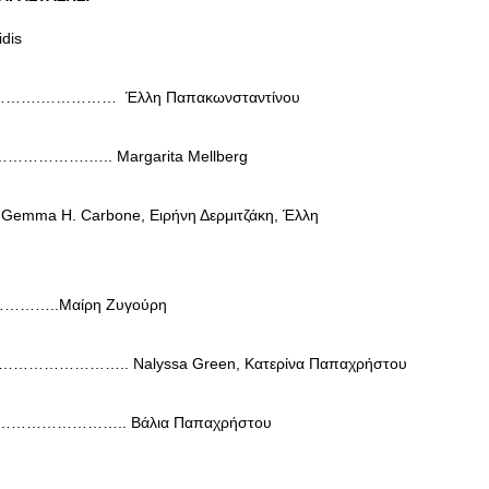
idis
ΣΥΝΕΝΤΕΥΞΕΙΣ
Ο Κώστας Καζάκος μας μιλάει
…….…………… Έλλη Παπακωνσταντίνου
για το Μεγάλο μας Τσίρκο
………….….. Margarita Mellberg
13/06/2018
ma H. Carbone, Ειρήνη Δερμιτζάκη, Έλλη
……..Μαίρη Ζυγούρη
………….. Nalyssa Green, Κατερίνα Παπαχρήστου
……………….. Βάλια Παπαχρήστου