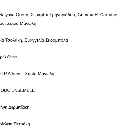
 Nalyssa Green, Σεραφίτα Γρηγοριάδου, Gemma H. Carbone,
ου, Σοφία Μανώλη
α Τσολάκη, Ευαγγελία Σκρομπόλα
ρώ Λέφα
Athens, Σοφία Μανώλη
ΟDC ENSEMBLE
νη Δερμιτζάκη
λεια Πετράκη