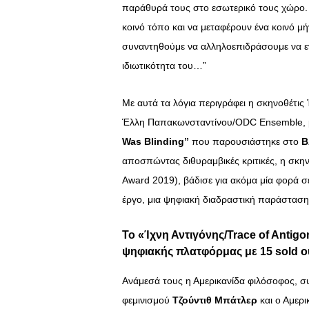
παράθυρά τους στο εσωτερικό τους χώρο. Μ
κοινό τόπο και να μεταφέρουν ένα κοινό 
συναντηθούμε να αλληλοεπιδράσουμε να εν
ιδιωτικότητα του…”
Με αυτά τα λόγια περιγράφει η σκηνοθέτι
Έλλη Παπακωνσταντίνου/ODC Ensemble, με
Was
Blinding”
που παρουσιάστηκε στο
B
αποσπώντας διθυραμβικές κριτικές, η σκηνο
Award 2019), βάδισε για ακόμα μία φορά σ
έργο, μια ψηφιακή διαδραστική παράσταση
Το «Ίχνη Αντιγόνης/Trace of Antig
ψηφιακής πλατφόρμας με 15
sold o
Ανάμεσά τους η Αμερικανίδα φιλόσοφος, συ
φεμινισμού
Τζούντιθ Μπάτλερ
και ο Αμερ