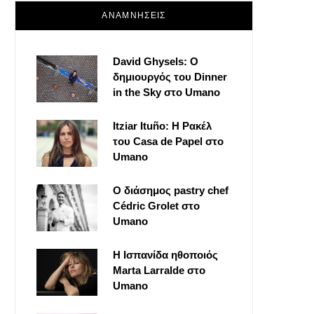
ΑΝΑΜΝΗΣΕΙΣ
David Ghysels: Ο
δημιουργός του Dinner
in the Sky στο Umano
Itziar Ituño: Η Ρακέλ
του Casa de Papel στο
Umano
Ο διάσημος pastry chef
Cédric Grolet στο
Umano
Η Ισπανίδα ηθοποιός
Marta Larralde στο
Umano