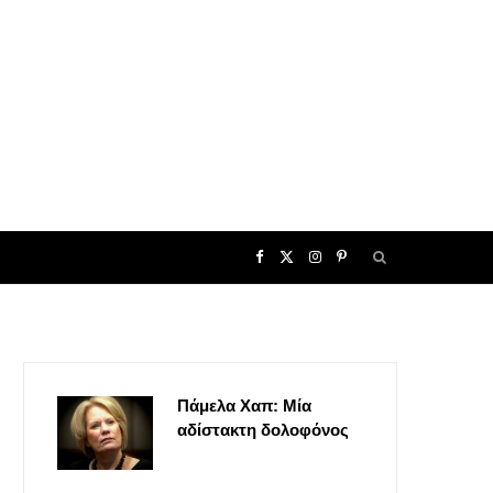
F
X
I
P
a
(
n
i
c
T
s
n
Πάμελα Χαπ: Μία
e
w
t
t
αδίστακτη δολοφόνος
b
i
a
e