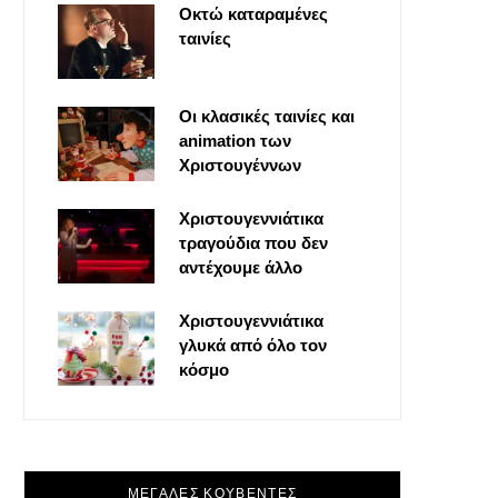
Οκτώ καταραμένες
o
t
g
r
ταινίες
o
t
r
e
Οι κλασικές ταινίες και
k
e
a
s
animation των
Χριστουγέννων
r
m
t
Χριστουγεννιάτικα
τραγούδια που δεν
)
αντέχουμε άλλο
Χριστουγεννιάτικα
γλυκά από όλο τον
κόσμο
ΜΕΓΑΛΕΣ ΚΟΥΒΕΝΤΕΣ