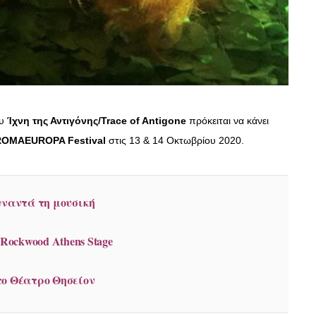
ου
Ίχνη της Αντιγόνης/Trace of Antigone
πρόκειται να κάνει
ROMAEUROPA Festival
στις 13 & 14 Οκτωβρίου 2020.
υναντά τη μουσική
ο Rockwood Athens Stage
το Θέατρο Θησείον