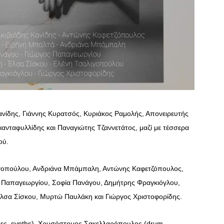
Κανίδης, Γιάννης Κυρατσός, Κυριάκος Ραμολής, Απονειρευτής
ανταφυλλίδης και Παναγιώτης Τζαννετάτος, μαζί με τέσσερα
ού.
λιγοπούλου, Ανδριάνα Μπάμπαλη, Αντώνης Καφετζόπουλος,
 Παπαγεωργίου, Σοφία Πανάγου, Δημήτρης Φραγκιόγλου,
Έλσα Σίσκου, Μυρτώ Παυλάκη και Γιώργος Χριστοφορίδης.
άρες, synths), Χρυσόστομος Σακελλαρόπουλος (drum