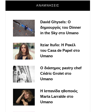
ΑΝΑΜΝΗΣΕΙΣ
David Ghysels: Ο
δημιουργός του Dinner
in the Sky στο Umano
Itziar Ituño: Η Ρακέλ
του Casa de Papel στο
Umano
Ο διάσημος pastry chef
Cédric Grolet στο
Umano
Η Ισπανίδα ηθοποιός
Marta Larralde στο
Umano