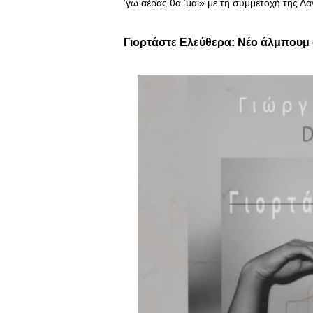
‘γω αέρας θα ‘μαι» με τη συμμετοχή της Δ
Γιορτάστε Ελεύθερα: Νέο άλμπουμ