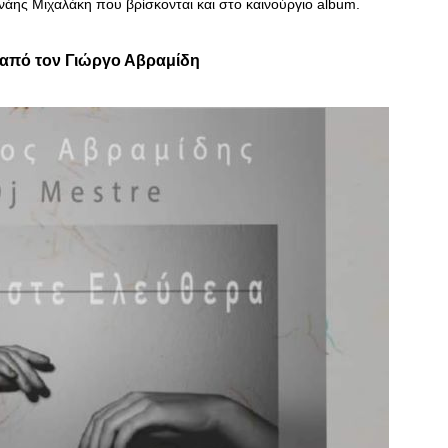
ανάης Μιχαλάκη που βρίσκονται και στο καινούργιο album.
 από τον Γιώργο Αβραμίδη