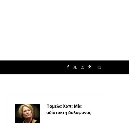
F
X
I
P
a
(
n
i
c
T
s
n
Πάμελα Χαπ: Μία
e
w
t
t
αδίστακτη δολοφόνος
b
i
a
e