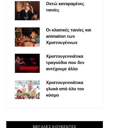
Οκτώ καταραμένες
o
t
g
r
ταινίες
o
t
r
e
Οι κλασικές ταινίες και
k
e
a
s
animation των
Χριστουγέννων
r
m
t
Χριστουγεννιάτικα
τραγούδια που δεν
)
αντέχουμε άλλο
Χριστουγεννιάτικα
γλυκά από όλο τον
κόσμο
ΜΕΓΑΛΕΣ ΚΟΥΒΕΝΤΕΣ