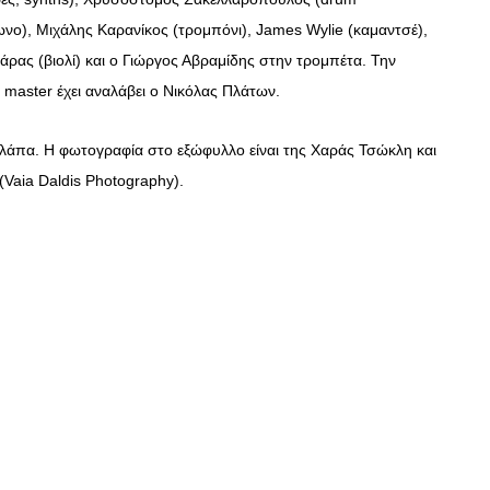
νο), Μιχάλης Καρανίκος (τρομπόνι), James Wylie (καμαντσέ),
ΣΥΝΕΝΤΕΥΞΕΙΣ
ρας (βιολί) και ο Γιώργος Αβραμίδης στην τρομπέτα. Την
Ο Κώστας Καζάκος μας μιλάει
 master έχει αναλάβει ο Νικόλας Πλάτων.
για το Μεγάλο μας Τσίρκο
υλάπα. Η φωτογραφία στο εξώφυλλο είναι της Χαράς Τσώκλη και
13/06/2018
 (Vaia Daldis Photography).