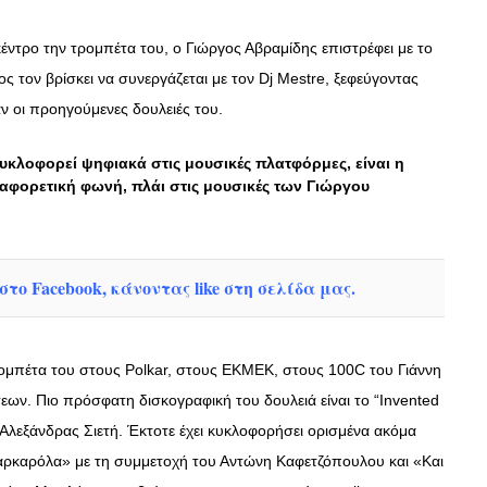
ντρο την τρομπέτα του, ο Γιώργος Αβραμίδης επιστρέφει με το
ς τον βρίσκει να συνεργάζεται με τον Dj Mestre, ξεφεύγοντας
ν οι προηγούμενες δουλειές του.
κλοφορεί ψηφιακά στις μουσικές πλατφόρμες, είναι η
ιαφορετική φωνή, πλάι στις μουσικές των Γιώργου
το Facebook, κάνοντας like στη σελίδα μας.
ρομπέτα του στους Polkar, στους ΕΚΜΕΚ, στους 100C του Γιάννη
ων. Πιο πρόσφατη δισκογραφική του δουλειά είναι το “Invented
Αλεξάνδρας Σιετή. Έκτοτε έχει κυκλοφορήσει ορισμένα ακόμα
ρκαρόλα» με τη συμμετοχή του Αντώνη Καφετζόπουλου και «Και