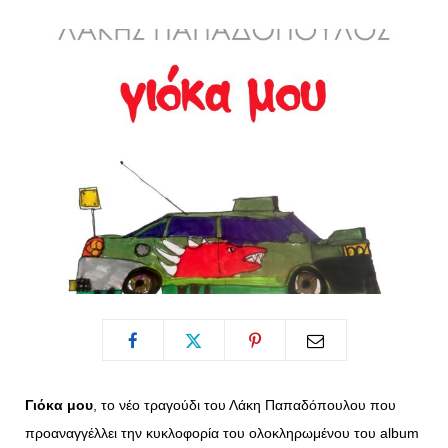
o
t
g
r
o
t
r
e
k
e
a
s
r
m
t
)
Γιόκα μου
, το νέο τραγούδι του Λάκη Παπαδόπουλου που
προαναγγέλλει την κυκλοφορία του ολοκληρωμένου του album