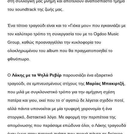
στη συλλογική μας μνήμη και αποτελούν αναπόσπαστο τμήμα
του soundtrack της ζωής μας.
Ένα τέτοιο τραγούδι είναι και το «Γιόκα μου» που εγκαινιάζει με
τον καλύτερο τρόπο τη συνεργασία του με το Ogdoo Music
Group, καθώς προαναγγέλλει την κυκλοφορία του
ολοκληρωμένου του album που θα πραγματοποιηθεί το
φθινόπωρο.
Ο
Λάκης με τα Ψηλά Ρεβέρ
παρουσιάζει ένα εξαιρετικό
τραγούδι, σε εμπνευσμένους στίχους της
Μαρίας Μπακιρτζή
,
που μιλά με συγκλονιστικό τρόπο για την αμήχανη σχέση
πατέρα και γιου, εκεί που το σ’ αγαπώ δε λέγεται σχεδόν ποτέ,
αλλά πάντα υπονοείται με μία τρυφερή χειρονομία ή ένα
στοργικό, διστακτικό λόγο.
Με αφορμή την περιπέτεια της
απομόνωσης που περάσαμε επώδυνα όλοι, ο Λάκης τραγουδά
έναν ύμνο στην πατρική αγάπη που περνά πάντα σε δεύτερο