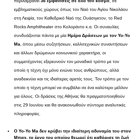
περιλαμβάνει
36 εμφανίσεις σε όλο τον κόσμο
, σε
εμβληματικούς χώρους όπως τον Ναό του Αγίου Νικολάου
στη Λειψία, τον Καθεδρικό Ναό της Ουάσιγκτον, το Red
Rocks Amphitheater στο Κολοράντο κ.α. Οι συναυλίες
συνδυάζονται πάντα με μία
Ημέρα Δράσεων
με τον
Yo-
Yo
Ma
, όπου μέσω συζητήσεων, καλλιτεχνικών συναντήσεων
και άλλων δρώμενων κοινωνικού χαρακτήρα, οι
συμμετέχοντες εξερευνούν τον μοναδικό τρόπο με τον
οποίο η τέχνη όχι μόνο ενώνει τους ανθρώπους, αλλά
αναδεικνύει και τις ιδιαίτερες αρετές τους. Τον τρόπο με τον
οποίο η τέχνη μπορεί να συμβάλει σε ένα καλύτερο μέλλον
για όλους. Οι δράσεις της Αθήνας θα πραγματοποιηθούν
στις 29 Ιουνίου και θα ανακοινωθούν σύντομα αναλυτικές
πληροφορίες.
Ο Yo-Yo Ma δεν κρύβει την
ιδιαίτερη αδυναμία του στον
Μπαχ
, το έργο του οποίου θεωρεί ότι καθόρισε τη ζωή