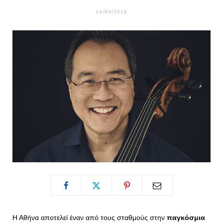
o
t
g
r
14/04/2019
o
t
r
e
k
e
a
s
r
m
t
)
Η Αθήνα αποτελεί έναν από τους σταθμούς στην
παγκόσμια