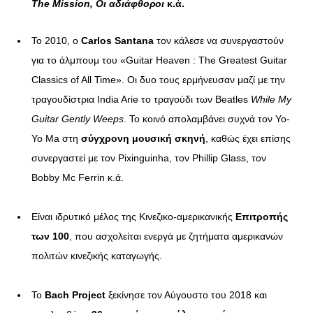
The
Mission, Οι αδιάφθοροι
κ.ά.
Το 2010, ο
Carlos Santana
τον κάλεσε να συνεργαστούν
για το άλμπουμ του «Guitar Heaven : The Greatest Guitar
Classics of All Time». Οι δυο τους ερμήνευσαν μαζί με την
τραγουδίστρια India Arie το τραγούδι των Beatles
While
My
Guitar
Gently
Weeps
. Το κοινό απολαμβάνει συχνά τον Yo-
Yo Ma στη
σύγχρονη μουσική σκηνή
, καθώς έχει επίσης
συνεργαστεί με τον Pixinguinha, τον Phillip Glass, τον
Bobby Mc Ferrin κ.ά.
Είναι ιδρυτικό μέλος της Κινεζικο-αμερικανικής
Επιτροπής
των 100
, που ασχολείται ενεργά με ζητήματα αμερικανών
πολιτών κινεζικής καταγωγής.
Το
Bach
Project
ξεκίνησε τον Αύγουστο του 2018 και