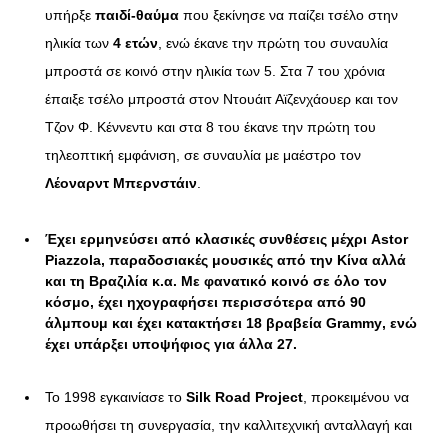
υπήρξε
παιδί-θαύμα
που ξεκίνησε να παίζει τσέλο στην
ηλικία των
4 ετών
, ενώ έκανε την πρώτη του συναυλία
μπροστά σε κοινό στην ηλικία των 5. Στα 7 του χρόνια
έπαιξε τσέλο μπροστά στον Ντουάιτ Αϊζενχάουερ και τον
Τζον Φ. Κέννεντυ και στα 8 του έκανε την πρώτη του
τηλεοπτική εμφάνιση, σε συναυλία με μαέστρο τον
Λέοναρντ Μπερνστάιν
.
Έχει ερμηνεύσει από κλασικές συνθέσεις μέχρι Astor
Piazzola, παραδοσιακές μουσικές από την Κίνα αλλά
και τη Βραζιλία κ.α. Με φανατικό κοινό σε όλο τον
κόσμο, έχει ηχογραφήσει περισσότερα από
90
άλμπουμ
και έχει κατακτήσει
18 βραβεία
Grammy
, ενώ
έχει υπάρξει υποψήφιος για άλλα 27.
Το 1998 εγκαινίασε το
Silk Road Project
, προκειμένου να
προωθήσει τη συνεργασία, την καλλιτεχνική ανταλλαγή και