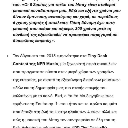
του: «
Οι 6 Σουίτες για τσέλο του Μπαχ είναι σταθεροί
μουσικοί συνοδοιπόροι μου. Εδώ και εξήντα χρόνια μου
δίνουν έμπνευση, ανακούφιση και χαρά, σε περιόδους
άγχους, γιορτής ή απώλειας. Πόση δύναμη έχει αυτή
μουσική που ακόμα και σήμερα, 300 χρόνια μετά τη
σύνθεσή της εξακολουθεί να προσφέρει παρηγοριά σε
δύσκολους καιρούς;
».
Τον Αύγουστο του 2018 εμφανίστηκε στα
Tiny
Desk
Contest της Ν
PR
Music
, μία ξεχωριστή σειρά συναυλιών
που πραγματοποιούνται στον μικρό χώρο των γραφείων
της εταιρείας, με σκοπό τη εξερεύνηση διαφόρων μουσικών
ειδών και τη δημιουργία μιας πιο στενής επαφής του
καλλιτέχνη με το κοινό. Εκεί, ο Yo-Yo Ma διηγήθηκε πώς
ερμήνευε τη Σουίτα αρ. 1 -που ήταν και το πρώτο κομμάτι
που έπαιξε στη ζωή του- στην ηλικία των 4 ετών, αλλά και
πώς η μουσική του Μπαχ τον συντροφεύει σε όλη του τη
ζωή. Δείτε την εμφάνισή του στο NPR Tiny Desk
εδώ.