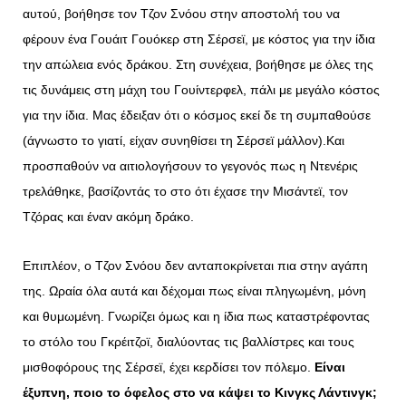
αυτού, βοήθησε τον Τζον Σνόου στην αποστολή του να
φέρουν ένα Γουάιτ Γουόκερ στη Σέρσεϊ, με κόστος για την ίδια
την απώλεια ενός δράκου. Στη συνέχεια, βοήθησε με όλες της
τις δυνάμεις στη μάχη του Γουίντερφελ, πάλι με μεγάλο κόστος
για την ίδια. Μας έδειξαν ότι ο κόσμος εκεί δε τη συμπαθούσε
(άγνωστο το γιατί, είχαν συνηθίσει τη Σέρσεϊ μάλλον).
Και
προσπαθούν να αιτιολογήσουν το γεγονός πως η Ντενέρις
τρελάθηκε, βασίζοντάς το στο ότι έχασε την Μισάντεϊ, τον
Τζόρας και έναν ακόμη δράκο.
Επιπλέον, ο Τζον Σνόου δεν ανταποκρίνεται πια στην αγάπη
της. Ωραία όλα αυτά και δέχομαι πως είναι πληγωμένη, μόνη
και θυμωμένη. Γνωρίζει όμως και η ίδια πως καταστρέφοντας
το στόλο του Γκρέιτζοϊ, διαλύοντας τις βαλλίστρες και τους
μισθοφόρους της Σέρσεϊ, έχει κερδίσει τον πόλεμο.
Είναι
έξυπνη, ποιο το όφελος στο να κάψει το Κινγκς Λάντινγκ;