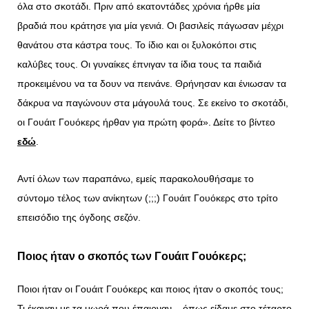
όλα στο σκοτάδι. Πριν από εκατοντάδες χρόνια ήρθε μία
βραδιά που κράτησε για μία γενιά. Οι βασιλείς πάγωσαν μέχρι
θανάτου στα κάστρα τους. Το ίδιο και οι ξυλοκόποι στις
καλύβες τους. Οι γυναίκες έπνιγαν τα ίδια τους τα παιδιά
προκειμένου να τα δουν να πεινάνε. Θρήνησαν και ένιωσαν τα
δάκρυα να παγώνουν στα μάγουλά τους. Σε εκείνο το σκοτάδι,
οι Γουάιτ Γουόκερς ήρθαν για πρώτη φορά». Δείτε το βίντεο
εδώ
.
Αντί όλων των παραπάνω, εμείς παρακολουθήσαμε το
σύντομο τέλος των ανίκητων (;;;) Γουάιτ Γουόκερς στο τρίτο
επεισόδιο της όγδοης σεζόν.
Ποιος ήταν ο σκοπός των
Γουάιτ Γουόκερς
;
Ποιοι ήταν οι Γουάιτ Γουόκερς και ποιος ήταν ο σκοπός τους;
Τι έκαναν με τα μωρά που έπαιρναν – όπως είδαμε στο τέταρτο