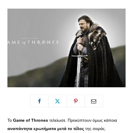
o
t
g
r
o
t
r
e
k
e
a
s
r
m
t
)
Το
Game of Thrones
τελείωσε. Προκύπτουν όμως κάποια
αναπάντητα ερωτήματα μετά το τέλος
της σειράς.