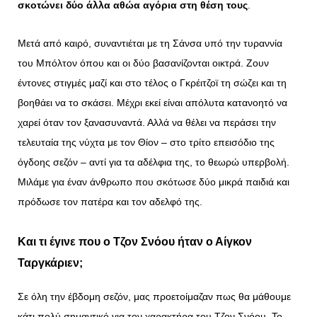
σκοτώνει δύο άλλα αθώα αγόρια στη θέση τους
.
Μετά από καιρό, συναντιέται με τη Σάνσα υπό την τυραννία
του Μπόλτον όπου και οι δύο βασανίζονται οικτρά. Ζουν
έντονες στιγμές μαζί και στο τέλος ο Γκρέιτζοϊ τη σώζει και τη
βοηθάει να το σκάσει. Μέχρι εκεί είναι απόλυτα κατανοητό να
χαρεί όταν τον ξανασυναντά. Αλλά να θέλει να περάσει την
τελευταία της νύχτα με τον Θίον – στο τρίτο επεισόδιο της
όγδοης σεζόν – αντί για τα αδέλφια της, το θεωρώ υπερβολή.
Μιλάμε για έναν άνθρωπο που σκότωσε δύο μικρά παιδιά και
πρόδωσε τον πατέρα και τον αδελφό της.
Και τι έγινε που ο Τζον Σνόου ήταν ο Αίγκον
Ταργκάριεν;
Σε όλη την έβδομη σεζόν, μας προετοίμαζαν πως θα μάθουμε
κάτι πολύ σημαντικό για τον χαρακτήρα του Τζον Σνόου. Το