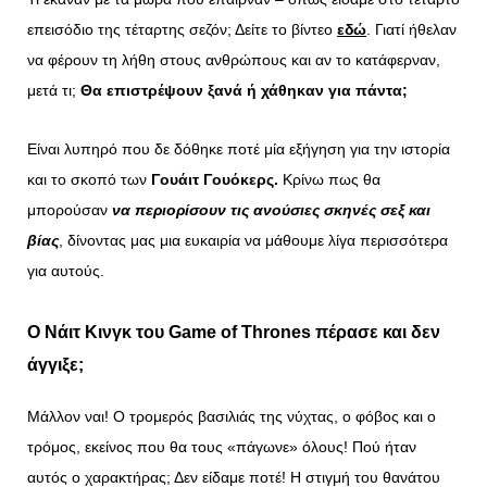
επεισόδιο της τέταρτης σεζόν; Δείτε το βίντεο
εδώ
. Γιατί ήθελαν
να φέρουν τη λήθη στους ανθρώπους και αν το κατάφερναν,
μετά τι;
Θα επιστρέψουν ξανά ή χάθηκαν για πάντα;
Είναι λυπηρό που δε δόθηκε ποτέ μία εξήγηση για την ιστορία
και το σκοπό των
Γουάιτ Γουόκερς.
Κρίνω πως θα
μπορούσαν
να περιορίσουν τις ανούσιες σκηνές σεξ και
βίας
, δίνοντας μας μια ευκαιρία να μάθουμε λίγα περισσότερα
για αυτούς.
Ο Νάιτ Κινγκ του Game of Thrones πέρασε και δεν
άγγιξε;
Μάλλον ναι! Ο τρομερός βασιλιάς της νύχτας, ο φόβος και ο
τρόμος, εκείνος που θα τους «πάγωνε» όλους! Πού ήταν
αυτός ο χαρακτήρας; Δεν είδαμε ποτέ! Η στιγμή του θανάτου