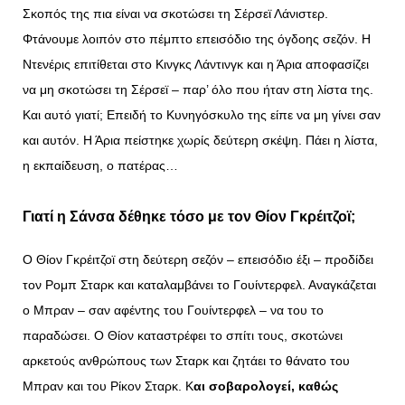
Σκοπός της πια είναι να σκοτώσει τη Σέρσεϊ Λάνιστερ.
Φτάνουμε λοιπόν στο πέμπτο επεισόδιο της όγδοης σεζόν. Η
Ντενέρις επιτίθεται στο Κινγκς Λάντινγκ και η Άρια αποφασίζει
να μη σκοτώσει τη Σέρσεϊ – παρ’ όλο που ήταν στη λίστα της.
Και αυτό γιατί; Επειδή το Κυνηγόσκυλο της είπε να μη γίνει σαν
και αυτόν. Η Άρια πείστηκε χωρίς δεύτερη σκέψη. Πάει η λίστα,
η εκπαίδευση, ο πατέρας…
Γιατί η Σάνσα δέθηκε τόσο με τον Θίον Γκρέιτζοϊ;
Ο Θίον Γκρέιτζοϊ στη δεύτερη σεζόν – επεισόδιο έξι – προδίδει
τον Ρομπ Σταρκ και καταλαμβάνει το Γουίντερφελ. Αναγκάζεται
ο Μπραν – σαν αφέντης του Γουίντερφελ – να του το
παραδώσει. Ο Θίον καταστρέφει το σπίτι τους, σκοτώνει
αρκετούς ανθρώπους των Σταρκ και ζητάει το θάνατο του
Μπραν και του Ρίκον Σταρκ. Κ
αι σοβαρολογεί, καθώς