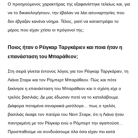
Ο προηγούμενος χαρακτήρας της εξαφανίστηκε τελείως και, για
να το δικαιολογήσουν, την έβαλαν να λέει ασυναρτησίες που
δεν έβγαζαν κανένα νόημα.
Τέλος, γιατί να καταστρέψει το
μέρος που είχαν χτίσει οι πρόγονοί της;
Ποιος ήταν ο Ρέιγκαρ Ταργκάριεν και ποια ήταν η
επανάσταση του Μπαράθεον;
Στη σειρά γίνεται έντονος λόγος για τον Ρέιγκαρ Ταργκάριεν, τη
Λιάνα Σταρκ και τον Ρόμπερτ Μπαράθεον. Πώς και πότε
ξεκίνησε η επανάσταση του Μπαράθεον και τι σχέση είχε ο
τρελός βασιλιάς; Δε μας έδωσαν ποτέ να το καταλάβουμε.
Διάφορα πεταμένα σεναριακά μισόλογα… πως ο τρελός
βασιλιάς έκαψε τον πατέρα του Νεντ Σταρκ, ότι η Λιάνα ήταν
παντρεμένη με τον Ρέιγκαρ ενώ ο Ρόμπερτ την αγαπούσε…
Προσπαθούμε να συνδυάσουμε όλα όσα είχαν πει κατά