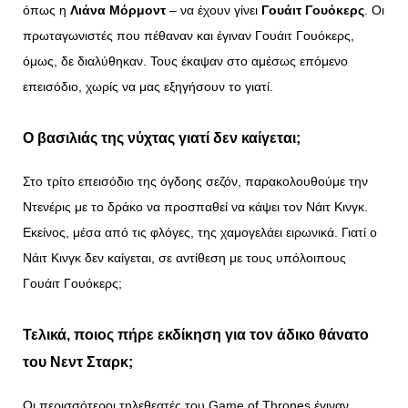
όπως η
Λιάνα Μόρμοντ
– να έχουν γίνει
Γουάιτ Γουόκερς
. Οι
πρωταγωνιστές που πέθαναν και έγιναν Γουάιτ Γουόκερς,
όμως, δε διαλύθηκαν. Τους έκαψαν στο αμέσως επόμενο
επεισόδιο, χωρίς να μας εξηγήσουν το γιατί.
Ο βασιλιάς της νύχτας γιατί δεν καίγεται;
Στο τρίτο επεισόδιο της όγδοης σεζόν, παρακολουθούμε την
Ντενέρις με το δράκο να προσπαθεί να κάψει τον Νάιτ Κινγκ.
Εκείνος, μέσα από τις φλόγες, της χαμογελάει ειρωνικά. Γιατί ο
Νάιτ Κινγκ δεν καίγεται, σε αντίθεση με τους υπόλοιπους
Γουάιτ Γουόκερς;
Τελικά, ποιος πήρε εκδίκηση για τον άδικο θάνατο
του Νεντ Σταρκ;
Οι περισσότεροι τηλεθεατές του Game of Thrones έγιναν