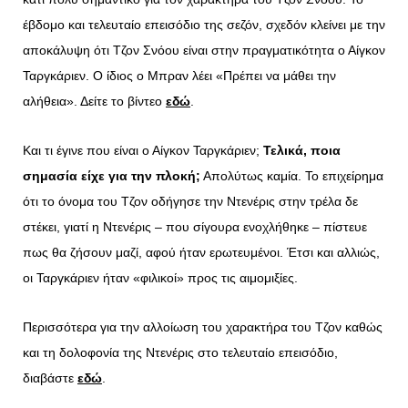
έβδομο και τελευταίο επεισόδιο της σεζόν, σχεδόν κλείνει με την
αποκάλυψη ότι Τζον Σνόου είναι στην πραγματικότητα ο Αίγκον
Ταργκάριεν. Ο ίδιος ο Μπραν λέει «Πρέπει να μάθει την
αλήθεια». Δείτε το βίντεο
εδώ
.
Και τι έγινε που είναι ο Αίγκον Ταργκάριεν;
Τελικά, ποια
σημασία είχε για την πλοκή;
Απολύτως καμία. Το επιχείρημα
ότι το όνομα του Τζον οδήγησε την Ντενέρις στην τρέλα δε
στέκει, γιατί η Ντενέρις – που σίγουρα ενοχλήθηκε – πίστευε
πως θα ζήσουν μαζί, αφού ήταν ερωτευμένοι. Έτσι και αλλιώς,
οι Ταργκάριεν ήταν «φιλικοί» προς τις αιμομιξίες.
Περισσότερα για την αλλοίωση του χαρακτήρα του Τζον καθώς
και τη δολοφονία της Ντενέρις στο τελευταίο επεισόδιο,
διαβάστε
εδώ
.