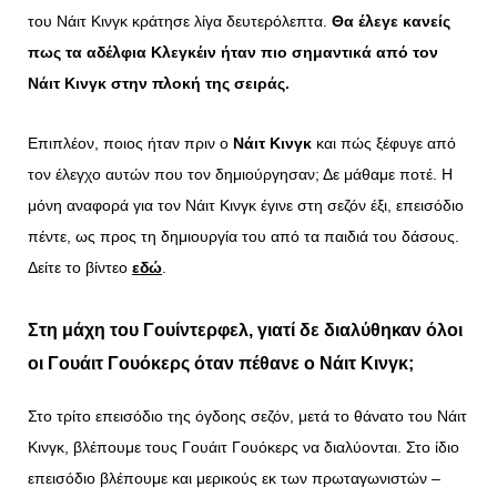
του Νάιτ Κινγκ κράτησε λίγα δευτερόλεπτα.
Θα έλεγε κανείς
πως τα αδέλφια Κλεγκέιν ήταν πιο σημαντικά από τον
Νάιτ Κινγκ στην πλοκή της σειράς.
Επιπλέον, ποιος ήταν πριν ο
Νάιτ Κινγκ
και πώς ξέφυγε από
τον έλεγχο αυτών που τον δημιούργησαν; Δε μάθαμε ποτέ. Η
μόνη αναφορά για τον Νάιτ Κινγκ έγινε στη σεζόν έξι, επεισόδιο
πέντε, ως προς τη δημιουργία του από τα παιδιά του δάσους.
Δείτε το βίντεο
εδώ
.
Στη μάχη του
Γουίντερφελ,
γιατί δε διαλύθηκαν όλοι
οι
Γουάιτ Γουόκερς
όταν πέθανε ο Νάιτ Κινγκ;
Στο τρίτο επεισόδιο της όγδοης σεζόν, μετά το θάνατο του Νάιτ
Κινγκ, βλέπουμε τους Γουάιτ Γουόκερς να διαλύονται. Στο ίδιο
επεισόδιο βλέπουμε και μερικούς εκ των πρωταγωνιστών –