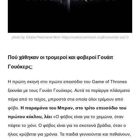
photo by Global Panorama-flickr-httpscreativecommons.orglicensesby-sa2.0
Πού χάθηκαν οι τρομεροί και φοβεροί Γουάιτ
Γουόκερς;
Η πρώτη σκηνή στο πρώτο επεισόδιο του Game of Thrones
ξεκινάει με τους Γουάιτ Γουόκερς. Αυτά τα περίεργα πλάσματα
πέρα από το τείχος, μπροστά στα οποία όλοι τρέμουν από
φόβο.
Η παραμάνα του Μπραν, στο τρίτο επεισόδιο του
πρώτου κύκλου, λέει
«Ο φόβος είναι για το χειμώνα, όταν
πέφτει το χιόνι. Ο φόβος είναι για τα σκοτεινά βράδια, όταν ο
ήλιος κρύβεται για χρόνια. Τα παιδιά γεννιούνται και πεθαίνουν,