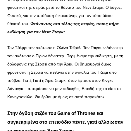
φανατικοί της σειράς μετά το θάνατο του Νεντ Σταρκ. Ο λόγος;
Φυσικά, για την απόδοση δικαιοσύνης για τον τόσο άδικο
θάνατό του.
Φτάνοντας στο τέλος της σειράς, ποιος πήρε
εκδίκηση για τον Νεντ Σταρκ;
Τον Τζόφρι τον σκότωσε η Ολένα Ταϊρέλ. Τον Τάιγουιν Λάνιστερ
τον σκότωσε ο Τίριον Λάνιστερ.
Περιμέναμε την εκδίκηση, με τη
δολοφονία της Σέρσεϊ από την Άρια. Οι δημιουργοί όμως
φρόντισαν η Σέρσεϊ να πεθάνει στην αγκαλιά του Τζέιμι από
τούβλα! Γιατί; Γιατί η Άρια Σταρκ- όταν έφτασε στον Κινγκς
Λάντινγκ – αποφάσισε να μην εκδικηθεί; Επειδή της το είπε το
Κυνηγοσκύλο; Θα έρθουμε όμως σε αυτό παρακάτω.
Στην όγδοη σεζόν του Game of Thrones και
συγκεκριμένα στο επεισόδιο πέντε, γιατί αλλοίωσαν
το χαρακτήρα της Άρια Σταρκ;