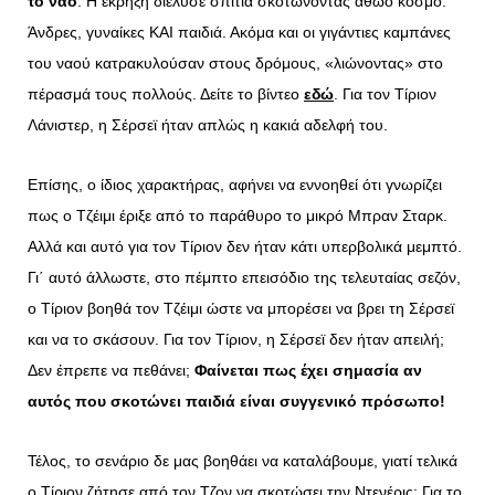
το ναό
. Η έκρηξη διέλυσε σπίτια σκοτώνοντας αθώο κόσμο.
Άνδρες, γυναίκες ΚΑΙ παιδιά. Ακόμα και οι γιγάντιες καμπάνες
του ναού κατρακυλούσαν στους δρόμους, «λιώνοντας» στο
πέρασμά τους πολλούς. Δείτε το βίντεο
εδώ
. Για τον Τίριον
Λάνιστερ, η Σέρσεϊ ήταν απλώς η κακιά αδελφή του.
Επίσης, ο ίδιος χαρακτήρας, αφήνει να εννοηθεί ότι γνωρίζει
πως ο Τζέιμι έριξε από το παράθυρο το μικρό Μπραν Σταρκ.
Αλλά και αυτό για τον Τίριον δεν ήταν κάτι υπερβολικά μεμπτό.
Γι΄ αυτό άλλωστε, στο πέμπτο επεισόδιο της τελευταίας σεζόν,
ο Τίριον βοηθά τον Τζέιμι ώστε να μπορέσει να βρει τη Σέρσεϊ
και να το σκάσουν. Για τον Τίριον, η Σέρσεϊ δεν ήταν απειλή;
Δεν έπρεπε να πεθάνει;
Φαίνεται πως έχει σημασία αν
αυτός που σκοτώνει παιδιά είναι συγγενικό πρόσωπο!
Τέλος, το σενάριο δε μας βοηθάει να καταλάβουμε, γιατί τελικά
ο Τίριον ζήτησε από τον Τζον να σκοτώσει την Ντενέρις; Για το