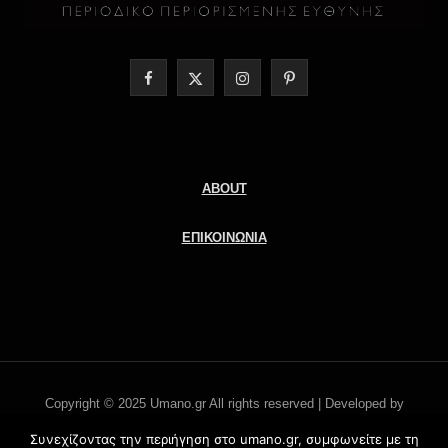
F
X
I
P
a
(
n
i
c
T
s
n
e
w
t
t
ABOUT
b
i
a
e
ΕΠΙΚΟΙΝΩΝΙΑ
o
t
g
r
o
t
r
e
k
e
a
s
r
m
t
Copyright © 2025 Umano.gr All rights reserved | Developed by
)
Literati.gr -
'Οροι χρήσης
Συνεχίζοντας την περιήγηση στο umano.gr, συμφωνείτε με τη