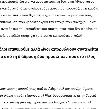
ι ανατροπές έρχεται να αναστατώσει τη θεατρική Αθήνα και να
λα είναι δυνατά, όταν ακολουθούμε αυτό που προστάζουν η καρδιά
ό και πολιτικό που θίγει περίτεχνα τα κακώς κείμενα και τους
ν εκπαίδευση που χαρακτηρίζουν την εποχή που συνεχίζουμε να
α, ανεπάρκεια του εκπαιδευτικού συστήματος που δεν προάγει το
ασία αυτοβελτίωσης για το ατομικό και ευρύτερο καλό!
λοι επιθυμούμε αλλά λίγοι κατορθώνουν συντελείται
σα από τη διάδραση δύο προσώπων που στο τέλος
 μιας νεαρής κομμώτριας από το
Λίβερπουλ
και του Δρ. Φρανκ
η διάρκεια ενός εξαμήνου. Η Ρίτα, δυσαρεστημένη με τη βαρετή
ην κοινωνική ζωή της, γράφεται στο Ανοιχτό Πανεπιστήμιο. Ο