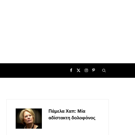
F
X
I
P
a
(
n
i
c
T
s
n
Πάμελα Χαπ: Μία
e
w
t
t
αδίστακτη δολοφόνος
b
i
a
e