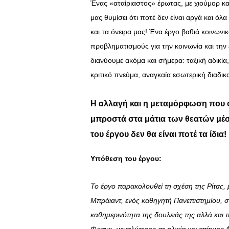
Ένας «αταίριαστος» έρωτας, με χιούμορ κα
μας θυμίσει ότι ποτέ δεν είναι αργά και ό
και τα όνειρα μας! Ένα έργο βαθιά κοινωνικ
προβληματισμούς για την κοινωνία και τη
διανύουμε ακόμα και σήμερα: ταξική αδικί
κριτικό πνεύμα, αναγκαία εσωτερική διαδικ
Η αλλαγή και η μεταμόρφωση που ό
μπροστά στα μάτια των θεατών μέ
του έργου δεν θα είναι ποτέ τα ίδια!
Υπόθεση του έργου:
Το έργο παρακολουθεί τη σχέση της Ρίτας,
Μπράιαντ, ενός καθηγητή Πανεπιστημίου, στ
καθημερινότητα της δουλειάς της αλλά και τ