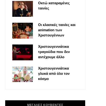
Οκτώ καταραμένες
o
t
g
r
ταινίες
o
t
r
e
Οι κλασικές ταινίες και
k
e
a
s
animation των
Χριστουγέννων
r
m
t
Χριστουγεννιάτικα
τραγούδια που δεν
)
αντέχουμε άλλο
Χριστουγεννιάτικα
γλυκά από όλο τον
κόσμο
ΜΕΓΑΛΕΣ ΚΟΥΒΕΝΤΕΣ