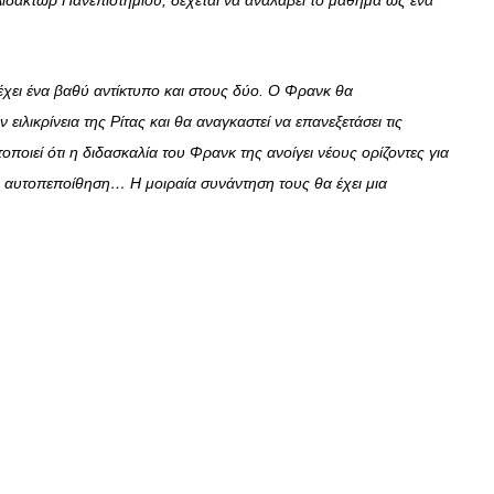
 Διδάκτωρ Πανεπιστημίου, δέχεται να αναλάβει το μάθημα ως ένα
έχει ένα βαθύ αντίκτυπο και στους δύο. Ο Φρανκ θα
ειλικρίνεια της Ρίτας και θα αναγκαστεί να επανεξετάσει τις
οποιεί ότι η διδασκαλία του Φρανκ της ανοίγει νέους ορίζοντες για
ει αυτοπεποίθηση… Η μοιραία συνάντηση τους θα έχει μια