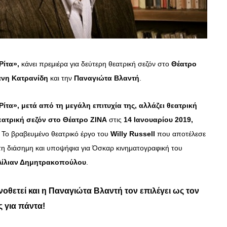
Ρίτα»,
κάνει πρεμιέρα για δεύτερη θεατρική σεζόν στο
Θέατρο
νη Κατρανίδη
και την
Παναγιώτα Βλαντή
.
ίτα», μετά από τη μεγάλη επιτυχία της, αλλάζει θεατρική
θεατρική σεζόν στο Θέατρο ΖΙΝΑ
στις
14 Ιανουαρίου 2019,
. Το βραβευμένο θεατρικό έργο του
Willy
Russell
που αποτέλεσε
στη διάσημη και υποψήφια για Όσκαρ κινηματογραφική του
Λίλιαν Δημητρακοπούλου
.
νοθετεί και η
Παναγιώτα Βλαντή
τον επιλέγει ως τον
ς για πάντα!