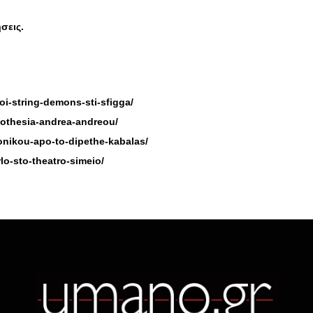
ήσεις.
-oi-string-demons-sti-sfigga/
nothesia-andrea-andreou/
gonikou-apo-to-dipethe-kabalas/
lo-sto-theatro-simeio/