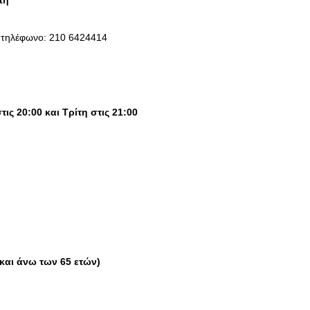
τή
ΣΥΝΕΝΤΕΥΞΕΙΣ
 τ
ηλέφωνο: 210 6424414
Ο Κώστας Καζάκος μας μιλάει
για το Μεγάλο μας Τσίρκο
13/06/2018
τις 20:00 και Τρίτη στις 21:00
 και άνω των 65 ετών)