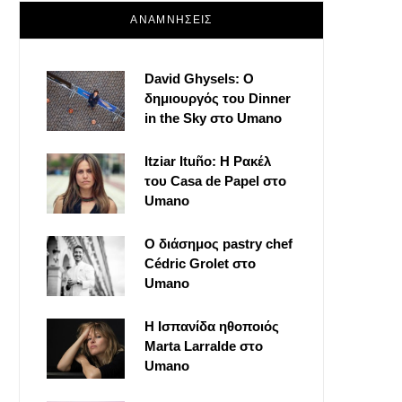
ΑΝΑΜΝΗΣΕΙΣ
David Ghysels: Ο
δημιουργός του Dinner
in the Sky στο Umano
Itziar Ituño: Η Ρακέλ
του Casa de Papel στο
Umano
Ο διάσημος pastry chef
Cédric Grolet στο
Umano
Η Ισπανίδα ηθοποιός
Marta Larralde στο
Umano