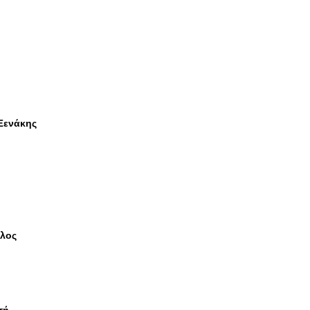
Ξενάκης
λος