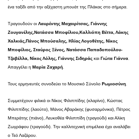
ένα ταξίδι από την αξέχαστη μπουάτ της Πλάκας στο σήμερα.
Τραγουδούν οι
Λαυρέντης Μαχαιρίτσας, Γιάννης
Ζουγανέλης,Νατάσσα Μποφίλιου,Καλλιόπη Βέττα, Λάκης
Χαλκιάς,Πάνος Μπούσαλης, Ηλίας Λογοθέτης, Νίκος
Μποφίλιος, Σταύρος Ξένος, Νατάσσα Παπαδοπούλου-
Τζαβέλλα, Νίκος Λόλης, Γιάννης Σιδηράς
και
Γιώτα Γιάννα
.
Απαγγέλει η
Μαρία Ζαχαρή
.
Τους ερμηνευτές συνοδεύει το Μουσικό Σύνολο
Ρωμιοσύνη
.
Συμμετέχουν φιλικά οι Νίκος Φιλιππίδης (κλαρίνο), Κώστας
Φιλιππίδης (λαούτο), Μάνος Αβαράκης (φυσαρμόνικα), Πέτρος
Μπεράτης (πιάνο), Λευκοθέα Φιλιππίδη (τραγούδι) και Αλίκη
Ζωγράφου (τραγούδι). Την καλλιτεχνική επιμέλεια έχει αναλάβει
ο Τεό Λαζάρου.