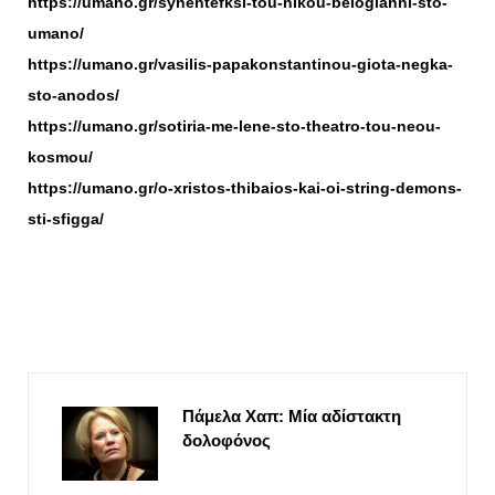
https://umano.gr/synentefksi-tou-nikou-belogianni-sto-
umano/
https://umano.gr/vasilis-papakonstantinou-giota-negka-
sto-anodos/
https://umano.gr/sotiria-me-lene-sto-theatro-tou-neou-
kosmou/
https://umano.gr/o-xristos-thibaios-kai-oi-string-demons-
sti-sfigga/
Πάμελα Χαπ: Μία αδίστακτη
δολοφόνος