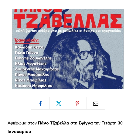
o
t
g
r
o
t
r
e
k
e
a
s
r
m
t
)
Αφιέρωμα στον
Πάνο Τζαβέλλα
στη
Σφίγγα
την Τετάρτη
30
Ιανουαρίου
.