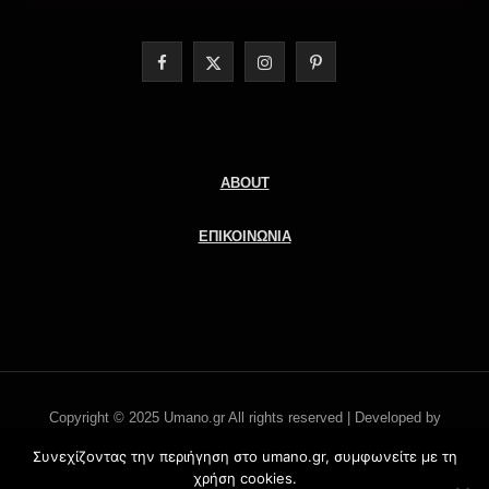
F
X
I
P
a
(
n
i
c
T
s
n
e
w
t
t
ABOUT
b
i
a
e
ΕΠΙΚΟΙΝΩΝΙΑ
o
t
g
r
o
t
r
e
k
e
a
s
r
m
t
Copyright © 2025 Umano.gr All rights reserved | Developed by
)
Literati.gr -
'Οροι χρήσης
Συνεχίζοντας την περιήγηση στο umano.gr, συμφωνείτε με τη
χρήση cookies.