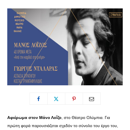
o
t
g
r
o
t
r
e
k
e
a
s
r
m
t
)
Αφιέρωμα στον Μάνο Λοΐζο
, στο Θέατρο Ολύμπια. Για
πρώτη φορά παρουσιάζεται σχεδόν το σύνολο του έργο του,