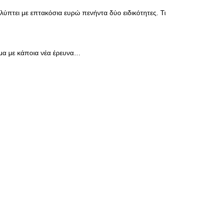
λύπτει με επτακόσια ευρώ πενήντα δύο ειδικότητες. Τι
ΣΥΝΕΝΤΕΥΞΕΙΣ
Ο Κώστας Καζάκος μας μιλάει
για το Μεγάλο μας Τσίρκο
μα με κάποια νέα έρευνα…
13/06/2018