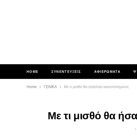
HOME
ΣΥΝΕΝΤΕΥΞΕΙΣ
ΑΦΙΕΡΩΜΑΤΑ
Ψ
Home
ΓΕΝΙΚΑ
Με τι μισθό θα ήσασταν ικανοποιημένοι;
Με τι μισθό θα ήσ
1