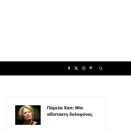
F
X
I
P
a
(
n
i
c
T
s
n
Πάμελα Χαπ: Μία
e
w
t
t
αδίστακτη δολοφόνος
b
i
a
e