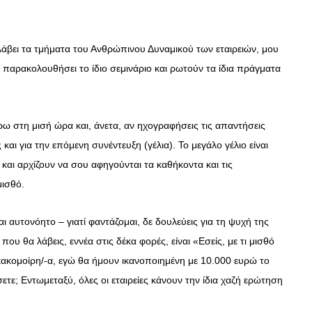
άβει τα τμήματα του Ανθρώπινου Δυναμικού των εταιρειών, μου
 παρακολουθήσει το ίδιο σεμινάριο και ρωτούν τα ίδια πράγματα
.
ρω στη μισή ώρα και, άνετα, αν ηχογραφήσεις τις απαντήσεις
αι για την επόμενη συνέντευξη (γέλια). Το μεγάλο γέλιο είναι
αι αρχίζουν να σου αφηγούνται τα καθήκοντα και τις
μισθό.
ι αυτονόητο – γιατί φαντάζομαι, δε δουλεύεις για τη ψυχή της
υ θα λάβεις, εννέα στις δέκα φορές, είναι «Εσείς, με τι μισθό
 κακομοίρη/-α, εγώ θα ήμουν ικανοποιημένη με 10.000 ευρώ το
ετε; Εντωμεταξύ, όλες οι εταιρείες κάνουν την ίδια χαζή ερώτηση