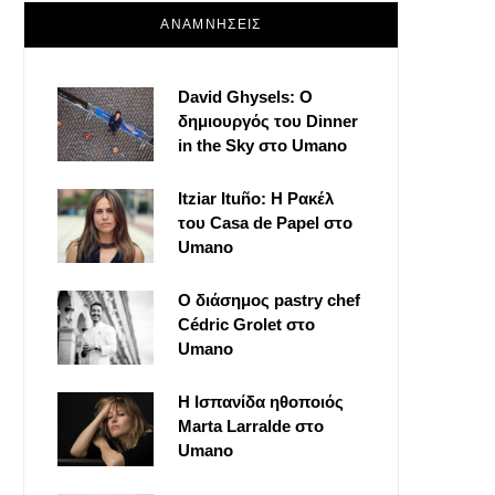
ΑΝΑΜΝΗΣΕΙΣ
David Ghysels: Ο
δημιουργός του Dinner
in the Sky στο Umano
Itziar Ituño: Η Ρακέλ
του Casa de Papel στο
Umano
Ο διάσημος pastry chef
Cédric Grolet στο
Umano
Η Ισπανίδα ηθοποιός
Marta Larralde στο
Umano