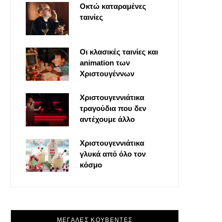
Οκτώ καταραμένες
o
t
g
r
ταινίες
o
t
r
e
Οι κλασικές ταινίες και
k
e
a
s
animation των
Χριστουγέννων
r
m
t
Χριστουγεννιάτικα
τραγούδια που δεν
)
αντέχουμε άλλο
Χριστουγεννιάτικα
γλυκά από όλο τον
κόσμο
ΜΕΓΑΛΕΣ ΚΟΥΒΕΝΤΕΣ