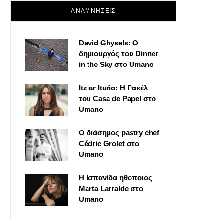
ΑΝΑΜΝΗΣΕΙΣ
David Ghysels: Ο
δημιουργός του Dinner
in the Sky στο Umano
Itziar Ituño: Η Ρακέλ
του Casa de Papel στο
Umano
Ο διάσημος pastry chef
Cédric Grolet στο
Umano
Η Ισπανίδα ηθοποιός
Marta Larralde στο
Umano