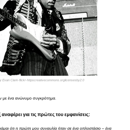
van Clark-flickr-httpscreativecommons.orglicensesby2.0
αν με ένα ανώνυμο συγκρότημα.
ιξ αναφέρει για τις πρώτες του εμφανίσεις:
άμαι ότι η πρώτη μου συναυλία ήταν σε ένα οπλοστάσιο – ένα