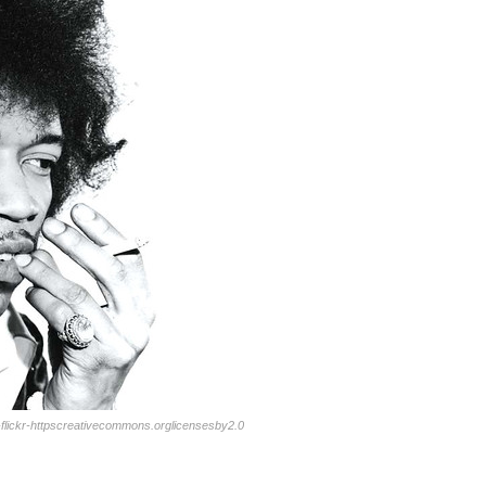
-flickr-httpscreativecommons.orglicensesby2.0