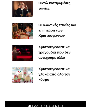
Οκτώ καταραμένες
o
t
g
r
ταινίες
o
t
r
e
Οι κλασικές ταινίες και
k
e
a
s
animation των
Χριστουγέννων
r
m
t
Χριστουγεννιάτικα
τραγούδια που δεν
)
αντέχουμε άλλο
Χριστουγεννιάτικα
γλυκά από όλο τον
κόσμο
ΜΕΓΑΛΕΣ ΚΟΥΒΕΝΤΕΣ