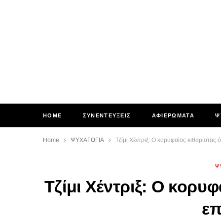
HOME
ΣΥΝΕΝΤΕΥΞΕΙΣ
ΑΦΙΕΡΩΜΑΤΑ
Ψ
Home
ΨΥΧΑΓΩΓΙΑ
Τζίμι Χέντριξ: Ο κορυφαίος κιθαρίστας
Ψ
Τζίμι Χέντριξ: Ο κορυ
ε