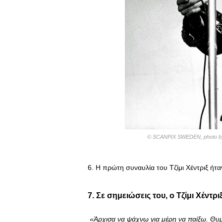
© SCANPIX SWEDEN, photo by E
6. Η πρώτη συναυλία του Τζίμι Χέντριξ ήτ
7. Σε σημειώσεις του, ο Τζίμι Χέντρ
«Άρχισα να ψάχνω για μέρη να παίξω. Θυμ