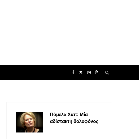
F
X
I
P
a
(
n
i
c
T
s
n
Πάμελα Χαπ: Μία
e
w
t
t
αδίστακτη δολοφόνος
b
i
a
e