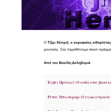
Ο
Τζίμι Χέντριξ
,
ο
κορυφαίος κιθαρίστας
μουσικής. Σας παραθέτουμε είκοσι πράγματ
Από τον Βασίλη Δεληβοριά
Έλβις Πρίσλεϊ: Ο απόλυτος βασιλι
Ρίτσι Μπλάκμορ: Ο εγωκεντρικός