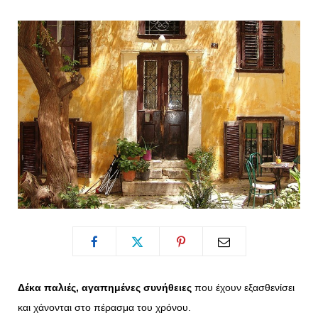
o
t
g
r
o
t
r
e
k
e
a
s
r
m
t
)
Δέκα παλιές, αγαπημένες συνήθειες
που έχουν εξασθενίσει
και χάνονται στο πέρασμα του χρόνου.