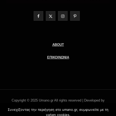
F
X
I
P
a
(
n
i
c
T
s
n
e
w
t
t
ABOUT
b
i
a
e
ΕΠΙΚΟΙΝΩΝΙΑ
o
t
g
r
o
t
r
e
k
e
a
s
r
m
t
Copyright © 2025 Umano.gr All rights reserved | Developed by
)
Literati.gr -
'Οροι χρήσης
Συνεχίζοντας την περιήγηση στο umano.gr, συμφωνείτε με τη
χρήση cookies.